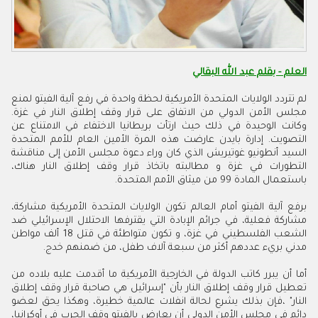
العلم - بقلم عبد الله البقالي
لم تتردد الولايات المتحدة الأمريكية لحظة واحدة في رفع آلية الفيتو لمنع
مجلس الأمن الدولي من الاتفاق على قرار وقف إطلاق النار في غزة.
وكانت الوحيدة في ذلك حيث ارتأت بريطانيا الاختفاء في الامتناع عن
التصويت.
إدارة بايدن عارضت هذه المرة الأمين العام للأمم المتحدة
السيد أنطونيو غوتيريش الذي كان وراء دعوة مجلس الأمن إلى مناقشة
التطورات في غزة و مطالبته باتخاذ قرار وقف إطلاق النار هناك،
باستعمال المادة 99 من ميثاق الأمم المتحدة
.
برفع آلية الفيتو أمام العالم تكون الولايات المتحدة الأمريكية مشاركة،
مشاركة فعلية، في جرائم الإبادة التي يقترفها الاحتلال الإسرائيلي ضد
الشعب الفلسطيني في غزة، و تكون متواطئة في قتل 18 ألف مواطن
مدني بريء عددهم أكثر من سبعة آلاف طفل، من ضمنهم خدج
.
أما أن يبرر كاتب الدولة في الخارجية الأمريكية ما أقدمت عليه بلاده من
تعطيل قرار وقف إطلاق النار بأن "إسرائيل هي صاحبة قرار وقف إطلاق
النار" ،فإن بذلك يشرع لحالة انفلات عالمية خطيرة، وهكذا يحق لعضو
دائم في مجلس الأمن الدولي أن يعارض بالفيتو وقف الحرب في أوكرانيا،