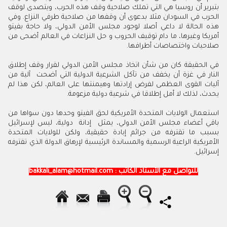
بتبرير أن روسيا هي التي تملك صلاحية وقف هذه الحرب، ويتصدى لوقف
الحرب في السودان مثلا بدعوى أن وقفها من صلاحية طرفي النزاع. وفي
هذه الحالة لا داعي أصلا لوجود مجلس الأمن الدولي، ولا حاجة بفيتو
أمريكا وغيرها، ما دام توقيف الحروب و حل النزاعات في العالم أضحى من
صلاحيات واختصاصات أطرافها
.
في الحقيقة كان من شأن اتخاذ مجلس الأمن الدولي لقرار وقف إطلاق
النار في غزة أن يخفف من تآكل الشرعية الدولية التي أضحت آلية من
آليات القوى العظمى لفرض إرادتها وهيمنتها على العالم، لكن هذا لم
يحدث، لذلك لا أمل إطلاقا في شرعية دولية مزعومة
.
استعمال الولايات المتحدة الأمريكية لحق الفيتو وحدها دون سواها من
باقي أعضاء مجلس الأمن الدولي، يمثل إدانة دولية، ليس لإسرائيل
بسبب ما تقترفه من جرائم إبادة حقيقية، ولكن للولايات المتحدة
الأمريكية الراعية الرسمية والمساندة الرئيسية لإرهاق الدولة الذي تقترفه
إسرائيل.
للتواصل مع الأستاذ الكاتب
: bakkali_alam@hotmail.com