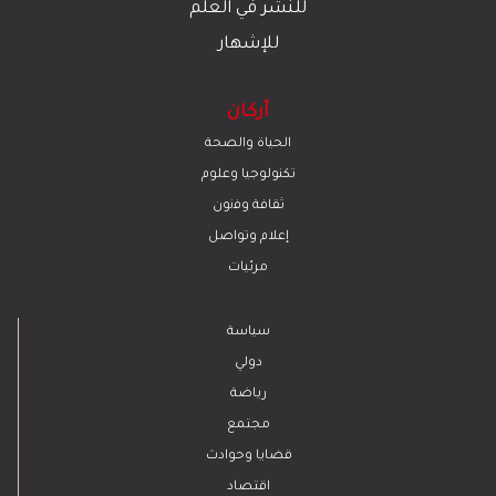
للنشر في العلم
للإشهار
أركان
الحياة والصحة
تكنولوجيا وعلوم
ﺛﻘﺎﻓﺔ وﻓﻧون
إعلام وتواصل
مرئيات
سياسة
دولي
رياضة
مجتمع
قضايا وحوادث
اقتصاد