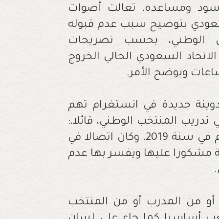
لأسود ومساعده، تعالت أصوات
لسعودي بتوضيح سبب عدم قبوله
ص الوطني، بحسب تصريحات
لاتحاد السعودي الحالي الخروج
عات ويوضح الأمر.
دوينة جديدة في انستغرام تهم
يب المنتخب الوطني، قائلا،:
"آخر اتصال كان بيني وبين مصطفى حجي تم في سنة 2019، وكان اتصالا في
 مشكورا عليها ويفسر بها عدم
أو من المدرب أو من المنتخب