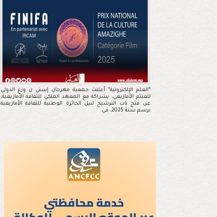
*العلم الإلكترونية* أعلنت جمعية مهرجان إسني ن ورغ الدولي
للفيلم الأمازيغي، بشراكة مع المعهد الملكي للثقافة الأمازيغية،
عن فتح باب الترشيح لنيل الجائزة الوطنية للثقافة الأمازيغية
برسم سنة 2025، في