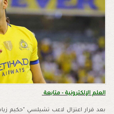
العلم الإلكترونية - متابعة
بعد قرار اعتزال لاعب تشيلسي "حكيم زياش