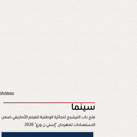
MyMeteo
سينما
فتح باب الترشيح للجائزة الوطنية للفيلم الأمازيغي ضمن
الاستعدادات لمهرجان "إسني ن ورغ" 2026