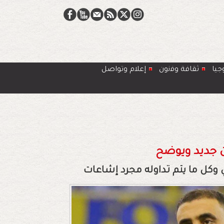
جيا
ﺛﻘﺎﻓﺔ وﻓﻧون
إعلام وتواصل
 جديد ويوضح
 وكل ما يتم تداوله مجرد إشاعات