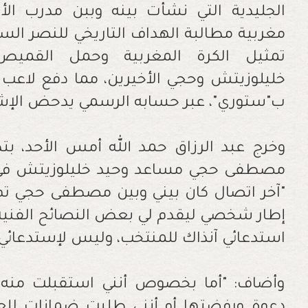
الجليدية التي نشأت بينه وببن مدرب ا
مغربية مطالبة الهداف التاريخي للنصر ا
تمثيل الكرة المغربية وحمل القمي
خليلوزيتش وحجي الأخيرين، مما دفع لاعب ا
ب"ستوري"، عبر حسابه الرسمي يدحض الإشا
وخرج عبد الرزاق حمد الله أمس الأحد، بت
مصطفى حجي مساعد وحيد خليلوزيتش في تدر
إطار شخصي ليقدم لي بعض النصائح الفنية
استدعائي آنذاك للمنتخب، وليس لإستدعائي.
وأضاف: "أما بخصوص أنني استقبلت منه 