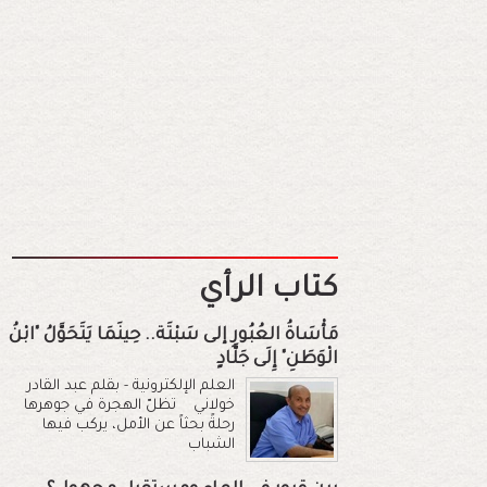
كتاب الرأي
مَأْسَاةُ العُبُورِ إلى سَبْتَة.. حِينَمَا يَتَحَوَّلُ "ابْنُ
الْوَطَنِ" إِلَى جَلَّادٍ
العلم الإلكترونية - بقلم عبد القادر
خولاني تظلّ الهجرة في جوهرها
رحلةً بحثاً عن الأمل، يركب فيها
الشباب