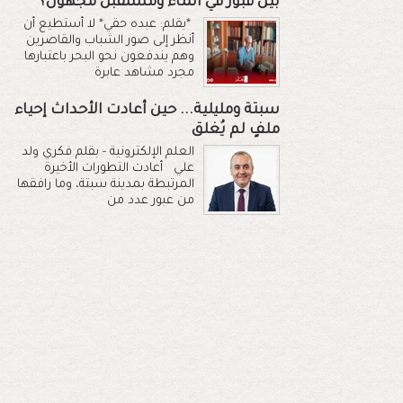
بين قبور في الماء ومستقبل مجهول؟
*بقلم: عبده حقي* لا أستطيع أن
أنظر إلى صور الشباب والقاصرين
وهم يندفعون نحو البحر باعتبارها
مجرد مشاهد عابرة
سبتة ومليلية... حين أعادت الأحداث إحياء
ملفٍ لم يُغلق
العلم الإلكترونية - بقلم فكري ولد
علي أعادت التطورات الأخيرة
المرتبطة بمدينة سبتة، وما رافقها
من عبور عدد من