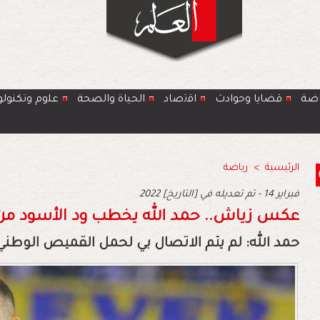
اضة
قضايا وحوادث
اﻗﺗﺻﺎد
الحياة والصحة
ﻋﻠوم وتكنولو
الرئيسية
>
رياضة
2022 فبراير 14 - تم تعديله في [التاريخ]
عكس زياش.. حمد الله يخطب ود الأسود من
حمد الله: لم يتم الاتصال بي لحمل القميص الوطني