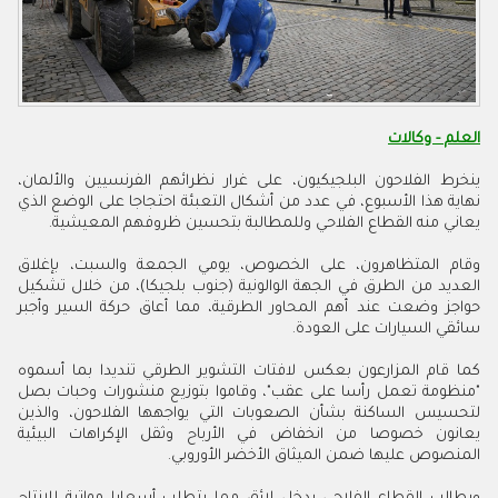
العلم - وكالات
ينخرط الفلاحون البلجيكيون، على غرار نظرائهم الفرنسيين والألمان،
نهاية هذا الأسبوع، في عدد من أشكال التعبئة احتجاجا على الوضع الذي
يعاني منه القطاع الفلاحي وللمطالبة بتحسين ظروفهم المعيشية.
وقام المتظاهرون، على الخصوص، يومي الجمعة والسبت، بإغلاق
العديد من الطرق في الجهة الوالونية (جنوب بلجيكا)، من خلال تشكيل
حواجز وضعت عند أهم المحاور الطرقية، مما أعاق حركة السير وأجبر
سائقي السيارات على العودة.
كما قام المزارعون بعكس لافتات التشوير الطرقي تنديدا بما أسموه
"منظومة تعمل رأسا على عقب"، وقاموا بتوزيع منشورات وحبات بصل
لتحسيس الساكنة بشأن الصعوبات التي يواجهها الفلاحون، والذين
يعانون خصوصا من انخفاض في الأرباح وثقل الإكراهات البيئية
المنصوص عليها ضمن الميثاق الأخضر الأوروبي.