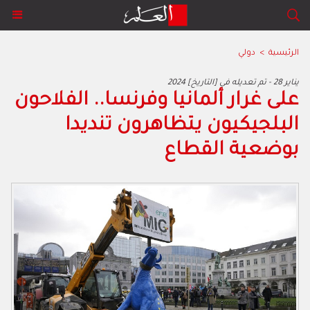
الرئيسية
>
دولي
2024 يناير 28 - تم تعديله في [التاريخ]
على غرار ألمانيا وفرنسا.. الفلاحون
البلجيكيون يتظاهرون تنديدا
بوضعية القطاع