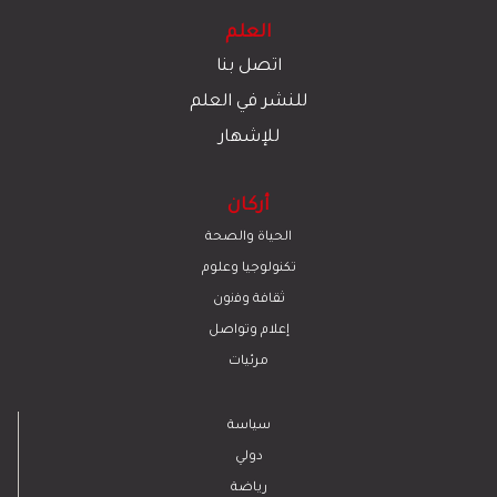
العلم
اتصل بنا
للنشر في العلم
للإشهار
أركان
الحياة والصحة
تكنولوجيا وعلوم
ﺛﻘﺎﻓﺔ وﻓﻧون
إعلام وتواصل
مرئيات
سياسة
دولي
رياضة