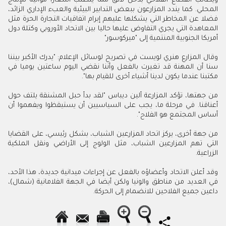
ويطالب القطاع الفلاحي بدخل لائق مما يتطلب أسعارا مواتية للإنتاج
المحلي. كما يندد المزارعون ببعض التدابير البيئية والعبء الإداري الزائد،
فضلا عن المخاطر التي يشكلها عليهم إبرام اتفاقيات التجارة الحرة مثل
المعاهدة التي يجري التفاوض عليها حاليا بين الاتحاد الأوروبي وكتلة دول
أمريكا الجنوبية المنتمية إلى "ميركوسور"
وقال المزارع هنري لويست في تصريح لوسائل الإعلام: "يدرك الأكبر بيننا
سنا أن المهنة قد تغيرت بالفعل وأننا نقضي اليوم ساعتين يوميا في
مكتبنا عندما يكون لدينا أشياء أخرى للقيام بها".
من جهتها، تؤكد المزارعة ألين ديباس "لقد بدأ حبل المشنقة يلتف حول
أعناقنا. في مرحلة ما، يجب على السياسيين أن يستيقظوا ويفهموا أن
أساس المجتمع هو الفلاح".
من جهة أخرى، يركز اتحاد المزارعين الشباب، بشكل رئيسي، على القضايا
التي تهم المزارعين الشباب، مثل الولوج إلى الأراضي ونقل الملكية
الزراعية.
وقد أعلن الاتحاد وأعضاؤه بالفعل عن إجراءات ميدانية جديدة، هذا الأحد،
في العديد من مناطق والونيا ولكن أيضا في الجهة الفلامانية (شمال)،
داعين جميع الفلاحين للانضمام إلى الحركة.