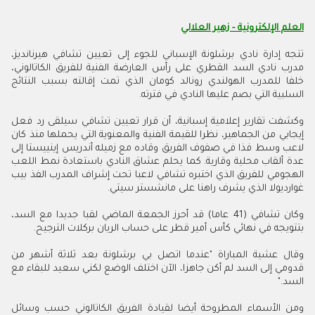
العلم الإلكترونية - زهير العلالي
تتجه إدارة نادي برشلونة الإسباني للجوء إلى تعيين تشافي هيرنانديز،
مدرب نادي السد القطري على رأس العارضة الفنية للفريق الكاتالوني،
خلفا للمدرب الهولندي رونالد كومان الذي تمت إقالته بسبب النتائج
السلبية التي بصم عليها النادي في فترته.
وكشفت تقارير إعلامية إسبانية، أن قرار تعيين تشافي سيلقى رد فعل
إيجابي من الجماهير، نظرا للقيمة الفنية والمعنوية التي يحملها منذ كان
لاعب وسط فذا في صفوف الفريق وقاده مع زميله أندريس إينييستا إلى
عدة ألقاب محلية وقارية. كما يحلم عشاق النادي باستعادة نمط اللعب
الهجومي للفريق الذي اختبره تشافي لاعبا تحت إشراف المدرب الفذ بيب
غوارديولا الذي يشرف راهنا على مانشستر سيتي
.
وكان تشافي (41 عاما) قد أحرز الجمعة الماضي لقبا جديدا مع السد،
بتتويجه في نهائي كأس أمير قطر على حساب الريان بركلات الترجيح.
وقال عشية المباراة "عندما اتصل بي برشلونة بعد ثلاثة أشهر من
قدومي إلى السد لم أكن جاهزا، الآن اختلف الوضع لكني سعيد للبقاء مع
السد
".
ومن الأسماء المطروحة أيضا لقيادة الفريق الكاتالوني حسب وسائل