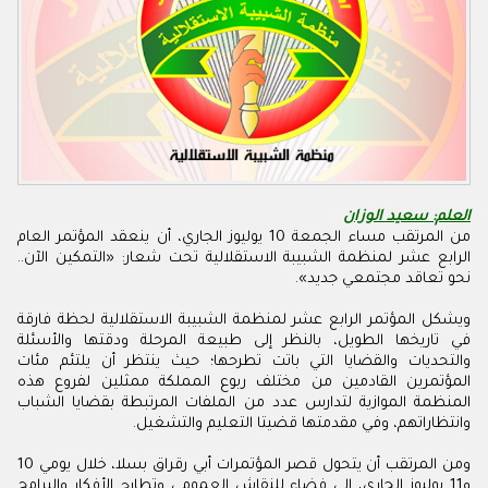
العلم: سعيد الوزان
من المرتقب مساء الجمعة 10 يوليوز الجاري، أن ينعقد المؤتمر العام
الرابع عشر لمنظمة الشبيبة الاستقلالية تحت شعار: «التمكين الآن..
نحو تعاقد مجتمعي جديد».
ويشكل المؤتمر الرابع عشر لمنظمة الشبيبة الاستقلالية لحظة فارقة
في تاريخها الطويل، بالنظر إلى طبيعة المرحلة ودقتها والأسئلة
والتحديات والقضايا التي باتت تطرحها؛ حيث ينتظر أن يلتئم مئات
المؤتمرين القادمين من مختلف ربوع المملكة ممثلين لفروع هذه
المنظمة الموازية لتدارس عدد من الملفات المرتبطة بقضايا الشباب
وانتظاراتهم، وفي مقدمتها قضيتا التعليم والتشغيل.
ومن المرتقب أن يتحول قصر المؤتمرات أبي رقراق بسلا، خلال يومي 10
و11 يوليوز الجاري، إلى فضاء للنقاش العمومي وتطارح الأفكار والبرامج