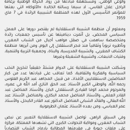
والوعي الوطني، ومستلهمة مبادئها من رواد الحركة الوطنية بزعامة
الراحل علال الفاسي، لا سيما رسالته الخالدة «الألوكة» التي بعثها
للمؤتمر التأسيسي الأول لهذه المنظمة الشبيبية الرائدة في 7 ماي
1959.
ومعلوم أن منظمة الشبيبة الاستقلالية لم يقتصر دورها على العمل
السياسي المحض، بل أثمرت ديناميتها عن تأسيس جمعيات رائدة
ومتخصصة ساهمت في صقل مواهب أجيال من الشباب المغربي
وتأطيره تربوياً وثقافياً منذ فجر الاستقلال إلى اليوم، ومن أبرزها: منظمة
الكشاف المغربي، والشبيبة المدرسية، والبناة، وجمعية التربية والتنمية،
وفتيات الانبعاث، والشبيبة الشغيلة وغيرها.
وشكلت الشبيبة الاستقلالية على الدوام مشتلاً حقيقياً لتخريج النخب
السياسية والفكرية والثقافية، كما تعاقب على قيادتها عدد من كبار
المناضلين الاستقلاليين الأفذاذ، من قبيل: المجاهد عبد الكريم الفلوس
رحمه الله، والوطني الكبير الأستاذ عبد الحق التازي أمد الله في عمره،
والمرحوم محمد الوفا القيادي الاستقلالي البارز، والأستاذ المناضل عبد
القادر العلمي، والأستاذ المناضل محمد البكاري، والمناضل الأستاذ عبد
الله البقالي، والقائد الشبابي المناضل الدكتور عبد القادر الكيحل، والأستاذ
عمر العباسي، ومن بعده الأستاذ عثمان الطرمونية.
وفي السياق الراهن، تواصل الشبيبة الاستقلالية التعبير عن نبض
الشباب المغربي ومواكبة التحولات الكبرى التي تشهدها المملكة، مركزة
على ملفات حيوية في مقدمتها المطالبة بإدماج الشباب اقتصادياً