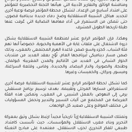
ومناقشة الوثائق والتقارير الأدبية التي هيأتها اللجنة التحضيرية للمؤتمر
على امتداد أسابيع من الإعداد، لتشكل محطة المؤتمر فرصة نوعية أخرى
لتجديد هياكل الشبيبة الاستقلالية وضخ دماء جديدة بدينامية قصوى،
حتى تتمكن من الاستمرار في أداء مهامها النضالية التي عُرفت عنها
طيلة تاريخها الطويل المشرف.
وهكذا، فإن المؤتمر الرابع عشر لمنظمة الشبيبة الاستقلالية يشكل
ذروة الاشتغال على ملفات غاية في الأهمية والحيوية، خصوصاً أنها تهم
فئة الشباب، كجزء واسع ضمن قاعدة الهرم المجتمعي بالمغرب، وذلك
ضمن مسار ديناميكي لبرنامجها العام، تُوّج بعقد العديد من منتديات
الحوار الشبابي في العديد من الأقاليم والمدن المغربية؛ كبولمان،
وطنجة، والصويرة، والدار البيضاء، والجديدة، وفاس، وقلعة السراغنة،
وميسور، وبركان، والخميسات وغيرها.
كما تشكل لحظة المؤتمر الرابع عشر للشبيبة الاستقلالية فرصة أخرى
لاستعراض مسارها المرحلي وتقييمه، بهدف ترسيم برنامج مستقبلي
يرمي إلى النهوض بالعمل الشبيبي في المغرب، وتمكين هذه الفئة
العريضة من المجتمع من آليات التسيير والتدبير وتحمل المسؤوليات
في مختلف المواقع وعلى صعيد كل الواجهات.
وتمتلك الشبيبة الاستقلالية إرثاً تاريخياً مجيداً ارتبط بشكل وثيق بمعركة
التحرير وبناء مغرب الاستقلال والمؤسسات، حيث تأسست كامتداد
طبيعي للفكر التحرري لحزب الاستقلال، معتمدة على مبادئ التعبئة