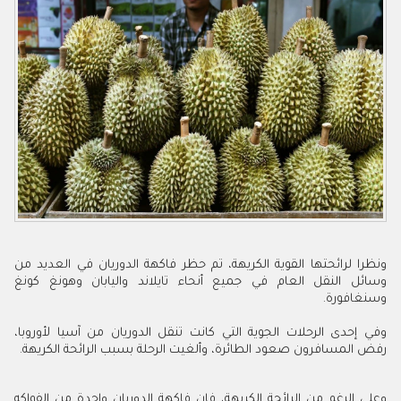
ونظرا لرائحتها القوية الكريهة، تم حظر فاكهة الدوريان في العديد من
وسائل النقل العام في جميع أنحاء تايلاند واليابان وهونغ كونغ
وسنغافورة.
وفي إحدى الرحلات الجوية التي كانت تنقل الدوريان من آسيا لأوروبا،
رفض المسافرون صعود الطائرة، وألغيت الرحلة بسبب الرائحة الكريهة.
وعلى الرغم من الرائحة الكريهة، فإن فاكهة الدوريان واحدة من الفواكه