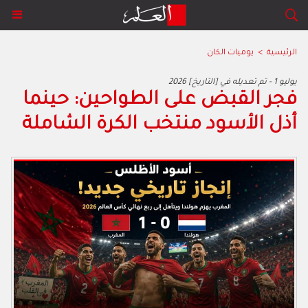
الرئيسية
>
يوميات الكان
2026 يوليو 1 - تم تعديله في [التاريخ]
‬أذل‭ ‬الأسود‭ ‬منتخب‭ ‬الكرة‭ ‬الشاملة