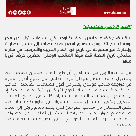
*العلم الرياضي: المكسيك*
‬مبهرا‭.‬
‬ثقيلة‭ ‬جدا‭.‬