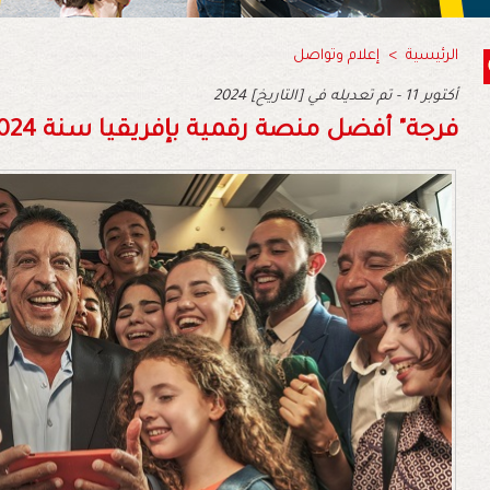
الرئيسية
>
إعلام وتواصل
2024 أكتوبر 11 - تم تعديله في [التاريخ]
فرجة" أفضل منصة رقمية بإفريقيا سنة 2024..