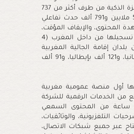
بعد تحميل التطبيق الخاص بها على الأجهزة الذكية من طرف أكثر من 737
ألف مستعمل؛ علاوة على رصد أكثر من 5 ملايين و791 ألف حدث تفاعلي
 المحتوى، والإيقاف المؤقت،
ومشاركة المحتوى، وهي الأحداث التي تم تسجيلها من داخل المغرب (4
 من بلدان إقامة الجالية المغربية
بالخارج (504 آلاف بفرنسا، و164 ألف بإسبانيا، و121 ألف بإيطاليا، و91 ألف
ها أول منصة عمومية مغربية
 من الخدمات الرقمية للشركة
لوطنية للإذاعة والتلفزة، أكثر من 4000 ساعة من المحتوى السمعي
ات التلفزيونية، والوثائقيات،
متاح عبر جميع شبكات الاتصال،