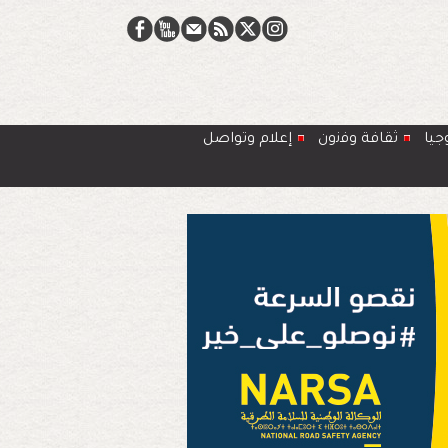
جيا
ﺛﻘﺎﻓﺔ وﻓﻧون
إعلام وتواصل