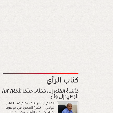
كتاب الرأي
مَأْسَاةُ العُبُورِ إلى سَبْتَة.. حِينَمَا يَتَحَوَّلُ "ابْنُ
الْوَطَنِ" إِلَى جَلَّادٍ
العلم الإلكترونية - بقلم عبد القادر
خولاني تظلّ الهجرة في جوهرها
رحلةً بحثاً عن الأمل، يركب فيها