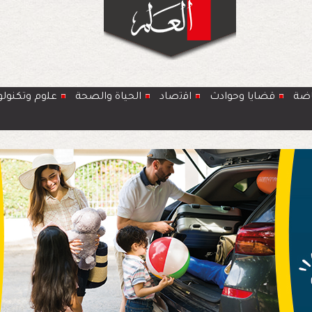
اضة
قضايا وحوادث
اﻗﺗﺻﺎد
الحياة والصحة
ﻋﻠوم وتكنولو