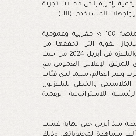
قمية بإفريقيا في مجالات تجربة
ار واجهات المستخدم
(UII)
.
وجاء هذا التتويج لـ"فرجة"، التي تعد أول منصة 100 % مغربية وعمومية
نجاز القوية التي تحققها من
إطلاقها من قبل الشركة الوطنية للإذاعة والتلفزة في أبريل 2024 من حيث
للمرفق الإعلامي العمومي مع
رب وعبر العالم، سيما لدى فئات
الكلاسيكي والخطي للتلفزيون
رئيسية للاستراتيجية الرقمية
صة منذ أبريل حتى نهاية غشت
 السنة الجارية أكثر من 6 ملايين و566 ألف مشاهدة لمحتوياتها، وذلك