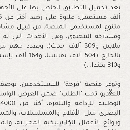
متنوع لمستخدمي المنصة، من قبيل مشاهدة
ملايين و309 آلاف حدث)، وبعدد مهم
و810 بكندا...)
.
وتوفر منصة "فرجة" للمستخدمين، بوصف
للفيديو تحت "الطلب" ضمن العرض الواسع
ا
البصري مثل الأفلام والمسلسلات، والمسرحي
وروائع الأعمال الكلاسيكية المغربية، وال