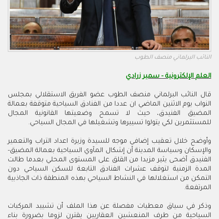
النائب البرلماني منصف الطوب
العلم الإلكترونية - سمير زرادي
قال النائب البرلماني منصف الطوب عضو الفريق الاستقلالي بمجلس
النواب يوم الاثنين الماضي ان عددا من الفنادق السياحية متوقفة بعمالة
المضيق الفنيدق، حيث لا تسمح وضعيتها القانونية المجال
للمستثمرين لكي يتولوا تسييرها وتشغيلها في المجال السياحي.
وأوضح خلال تعقيب إضافي موجه للسيدة وزيرة اعداد التراب والتعمير
والإسكان وسياسة المدينة أن إشكال المآوي السياحية بعمالة المضيق-
الفنيدق أضحى يثير مزيدا من القلق على المستوى المحلي بعدما طالت
المدة الزمنية لتوقف عشرات الفنادق التابعة للسكن السياحي دون
التمكن من استغلالها في النشاط السياحي بهذه المنطقة ذات الجاذبية
المرتفعة.
وذكر في سياق معطيات مفصلة عن هذا الملف أن تشييد المركبات
السياحية من طرف المنعشين العقاريين يقترن لزوما بضرورة بناء