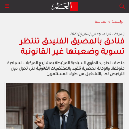
الرئيسية
>
سياسة
2023 يناير 20 - تم تعديله في [التاريخ]
فنادق بالمضيق الفنيدق تنتظر
تسوية وضعيتها غير القانونية
منصف الطوب: المآوي السياحية المرتبطة بمشاريع المركبات السياحية
متوقفة، والوكالة الحضرية تتقيد بالمقتضيات القانونية التي تحول دون
الترخيص لها بالتشغيل من طرف المستثمرين