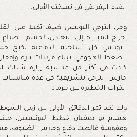
القدم الإفريقي في نسخته الأولى.
وحل الترجي التونسي ضيفا ثقيلا على القل
إخراج المباراة إلى التعادل، لحسم الصرا
التونسي كل أسلحته الدفاعية لكبح جم
الضغط الهجومي، ببناء مرتدات تارة وإقفال ال
كادت في أكثر من مناسبة زيارة شباك الخ
حارس الترجي بنشريفية في عدة مناسبات طي
الكرات الخطيرة عن مرماه.
ولم تكد تمر الدقائق الأولى من زمن الشوط 
هشام بو صفيان خطط التونسيين، حينما
ومقوسة غالطت دفاع وحارس الضيوف، مسجلا