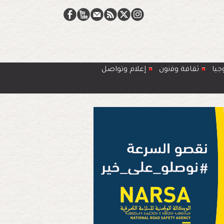
جيا
ﺛﻘﺎﻓﺔ وﻓﻧون
إعلام وتواصل