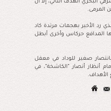
رقي البحري الهدف الثاني، إلا أن
ن المرمى.
ي رد الأخير بهجمات مرتدة كاد
اها المدافع حركاس وأخرى أبطل
انتصار صغير للوداد في معقل
ام أنظار أنصار "الكاشخة"، في
 الأهداف.