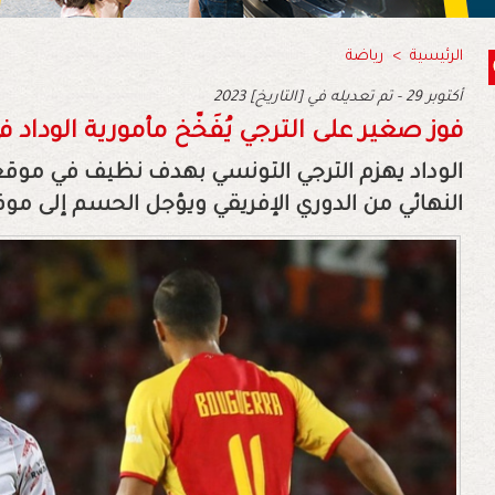
الرئيسية
>
رياضة
2023 أكتوبر 29 - تم تعديله في [التاريخ]
فوز صغير على الترجي يُفَخّخ مأمورية الوداد ف
الوداد يهزم الترجي التونسي بهدف نظيف في موقع
النهائي من الدوري الإفريقي ويؤجل الحسم إلى م