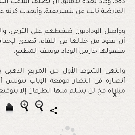
د58، وكاد بعده بدقائق أن يضيف اللاعب الش
العارضة نابت عن بنشريفية، وأبعدت كرته ع
وواصل الوداديون ضغطهم على الترجي، والذ
أن يعود من خلالها في اللقاء، تصدى لإحد
مفعولها حارس الوداد يوسف المطيع.
وانتهى الشوط الأول من المربع الذهبي ب
أنصاره في انتظار موقعة الإياب بتونس أم
مباراة فخ لن يسلم منها الطرفان إلا بتوقيع