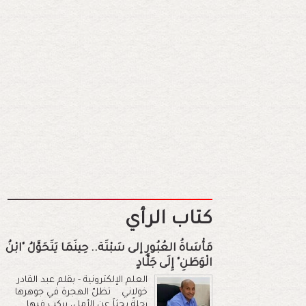
كتاب الرأي
مَأْسَاةُ العُبُورِ إلى سَبْتَة.. حِينَمَا يَتَحَوَّلُ "ابْنُ
الْوَطَنِ" إِلَى جَلَّادٍ
العلم الإلكترونية - بقلم عبد القادر
خولاني تظلّ الهجرة في جوهرها
رحلةً بحثاً عن الأمل، يركب فيها