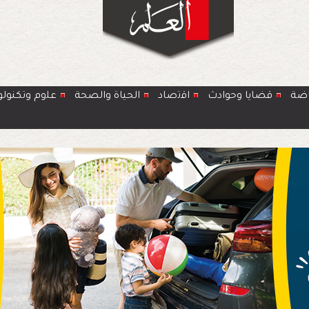
اضة
قضايا وحوادث
اﻗﺗﺻﺎد
الحياة والصحة
ﻋﻠوم وتكنولو