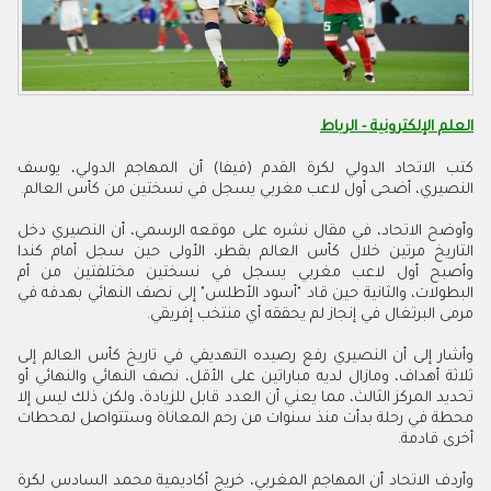
العلم الإلكترونية - الرباط
كتب الاتحاد الدولي لكرة القدم (فيفا) أن المهاجم الدولي، يوسف
النصيري، أضحى أول لاعب مغربي يسجل في نسختين من كأس العالم.
وأوضح الاتحاد، في مقال نشره على موقعه الرسمي، أن النصيري دخل
التاريخ مرتين خلال كأس العالم بقطر، الأولى حين سجل أمام كندا
وأصبح أول لاعب مغربي يسجل في نسختين مختلفتين من أم
البطولات، والثانية حين قاد "أسود الأطلس" إلى نصف النهائي بهدفه في
مرمى البرتغال في إنجاز لم يحققه أي منتخب إفريقي.
وأشار إلى أن النصيري رفع رصيده التهديفي في تاريخ كأس العالم إلى
ثلاثة أهداف، ومازال لديه مباراتين على الأقل، نصف النهائي والنهائي أو
تحديد المركز الثالث، مما يعني أن العدد قابل للزيادة، ولكن ذلك ليس إلا
محطة في رحلة بدأت منذ سنوات من رحم المعاناة وستتواصل لمحطات
أخرى قادمة.
وأردف الاتحاد أن المهاجم المغربي، خريج أكاديمية محمد السادس لكرة