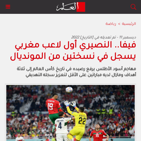
الرئيسية
>
رياضة
2022 ديسمبر 11 - تم تعديله في [التاريخ]
فيفا.. النصيري أول لاعب مغربي
يسجل في نسختين من المونديال
مهاجم أسود الأطلس يرفع رصيده في تاريخ كأس العالم إلى ثلاثة
أهداف ومازال لديه مباراتين على الأقل لتعزيز سجله التهديفي