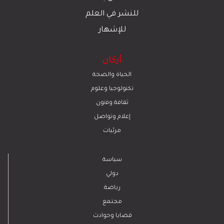
للنشر في العلم
للإشهار
أركان
الحياة والصحة
تكنولوجيا وعلوم
ﺛﻘﺎﻓﺔ وﻓﻧون
إعلام وتواصل
مرئيات
سياسة
دولي
رياضة
مجتمع
قضايا وحوادث