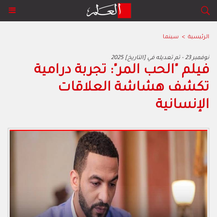
الرئيسية
>
سينما
2025 نوفمبر 23 - تم تعديله في [التاريخ]
فيلم "الحب المر": تجربة درامية
تكشف هشاشة العلاقات
الإنسانية