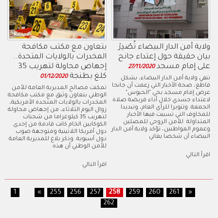
ولاية أمن الدار البيضاء تُصْدِرْ
بتعاون مع مكتب مكافحة
بيان حقيقة حول إعتداء جانح
المخدرات بالولايات المتحدة..
على إمام مسجد
إجهاض محاولة لتهريب 35
27/11/2020
كلغ بطنجة
01/12/2020
تنفي ولاية أمن الدار البيضاء، بشكل
قاطع، صحة الأخبار التي زعمت أن جانحا
تمكنت مصالح المديرية العامة للأمن
عرض إمام مسجد بحي "الحبوس"
الوطني بتعاون وثيق مع مكتب مكافحة
لاعتداء جسدي خلال أداء فريضة صلاة
المخدرات بالولايات المتحدة الأمريكية،
الجمعة. وتنويرا للرأي العام، وتبديدا
زوال اليوم الثلاثاء، من إجهاض محاولة
للمخاوف التي تسببت فيها الأخبار
لتهريب 35 كيلوغراما من شحنات
المتداولة للأمن الروحي للمصلين
الكوكايين الخام كانت قادمة من إحدى
وعموم المواطنين، تؤكد ولاية أمن الدار
دول أمريكا اللاتينية ومتوجهة صوب
البيضاء أن شخصا يعاني
دول آسيوية. وذكر بلاغ للمديرية العامة
للأمن الوطني أن هذه
اقرأ التالي
اقرأ التالي
1
...
«
255
256
257
258
259
260
261
»
...
262