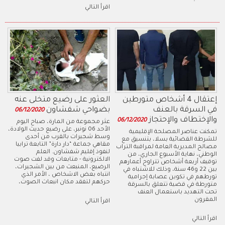
اقرأ التالي
إعتقال 4 أشخاص متورطين
العثور على رضيع متخلى عنه
في السرقة بالعنف
بضواحي شفشاون
06/12/2020
والإختطاف والإحتجاز
06/12/2020
عثر مجموعة من المارة، صباح اليوم
الأحد 06 نونبر، على رضيع حديث الولادة،
تمكنت عناصر المصلحة الإقليمية
وسط شجيرات بالقرب من أحدى
للشرطة القضائية بسلا، بتنسيق مع
مقاهي جماعة “دار دارة” التابعة ترابيا
مصالح المديرية العامة لمراقبة التراب
لنفوذ إقليم شفشاون. العلم
الوطني، نهاية الأسبوع الجاري، من
الالكترونية - متابعات وقد لفت صوت
توقيف أربعة أشخاص تتراوح أعمارهم
الرضيع، المنبعث من بين الشجيرات،
بين 22 و46 سنة، وذلك للاشتباه في
انتباه بعض الاشخاص ، الأمر الذي
تورطهم في تكوين عصابة إجرامية
حركهم لتفقد مكان انبعاث الصوت،
متورطة في قضية تتعلق بالسرقة
تحت التهديد باستعمال العنف
المقرون
اقرأ التالي
اقرأ التالي