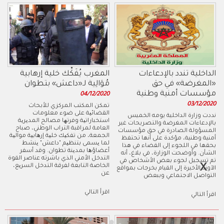
الداخلية تندد بالإدعاءات
المغرب يُفَكِّك خلية إرهابية
«المغرضة» في حق
مُوَالِية لـ«داعش» بتطوان
مؤسسات أمنية وطنية
04/12/2020
03/12/2020
تمكن المكتب المركزي للأبحاث
القضائیة على ضوء معلومات
نددت وزارة الداخلية يومه الخميس
استخباراتیة وفرتھا مصالح المدیریة
بالإدعاءات المغرضة والتصريحات غير
العامة لمراقبة التراب الوطني، صباح
المسؤولة الصادرة في حق مؤسسات
الجمعة، من تفكیك خلیة إرھابیة موالیة
أمنية وطنية، مؤكدة على أنها تحتفظ
لما یسمى بتنظیم "داعش" ینشط
بحقها في اللجوء إلى القضاء في هذا
أعضاؤھا بمدینة تطوان. وقد أسفر
الشأن. وأوضحت الوزارة، في بلاغ، أنه
التدخل الأمني الذي باشرته عناصر القوة
تم تسجيل لجوء بعض الأشخاص في
الخاصة التابعة لفرقة التدخل السریع،
الآونة الأخيرة إلى القيام بخرجات بمواقع
عن
التواصل الاجتماعي وببعض
اقرأ التالي
اقرأ التالي