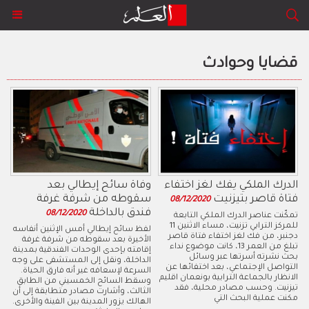
قضايا وحوادث
الدرك الملكي يفك لغز اختفاء
وفاة سائح إيطالي بعد
فتاة قاصر بتيزنيت
سقوطه من شرفة غرفة
08/12/2020
فندق بالداخلة
08/12/2020
تمكّنت عناصر الدرك الملكي التابعة
للمركز الترابي تزنيت، مساء الاثنين 11
لفظ سائح إيطالي أمس الإثنين أنفاسه
دجنبر، من فك لغز اختفاء فتاة قاصر
الأخيرة بعد سقوطه من شرفة غرفة
تبلغ من العمر 13، كانت موضوع نداء
إقامته بإحدى الوحدات الفندقية بمدينة
بحث نشرته أسرتها عبر وسائل
الداخلة، ونقل إلى المستشفى على وجه
التواصل الإجتماعي، بعد اختفائها عن
السرعة لإسعافه غير أنه فارق الحياة.
الانظار بالجماعة الترابية بونعمان اقليم
وسقط السائح الخمسيني من الطابق
تيزنيت. وحسب مصادر محلية، فقد
الثالث، وأشارت مصادر متطابقة إلى أن
مكنت عملية البحث التي
الهالك يزور المدينة بين الفينة والأخرى.