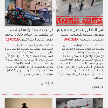
أمن الناظور يتفاعل مع فيديو
توقيف سيدة وإبنها يشتبه
تعرض سيدة للسرقة تحت
تورطهما في حيازة 6025 قرصا
التهديد بالسلاح
طبيا مخدرا بمراكش
02/12/2020
01/12/2020
تفاعلت المنطقة الإقليمية للأمن
تمكنت عناصر المصلحة الولائية
بمدينة الناظور، بسرعة وجدية، مع
للشرطة القضائية بمدينة مراكش بناء
مقطع فيديو تداولته صفحات على
على معلومات دقيقة وفرتها مصالح
مواقع التواصل الاجتماعي، نهاية
المديرية العامة لمراقبة التراب الوطني،
الأسبوع المنصرم، يظهر فيه شخص
صباح اليوم الأربعاء، من توقيف سيدة
يعرض سيدة للسرقة تحت التهديد
وإبنها يبلغان من العمر 45 و27 سنة،
بالسلاح الأبيض بمكان خال من المارة
وذلك للاشتباه في تورطهما في حيازة
بأحد الأحياء السكنية. وقد أسفرت
ستة آلاف وخمسة وعشرون (6025)
الأبحاث والتحريات التي باشرتها فرقة
قرصا طبيا مخدرا. وذكر بلاغ
الشرطة
اقرأ التالي
اقرأ التالي