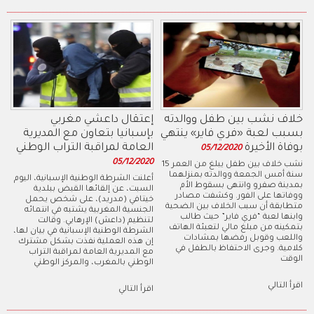
خلاف نشب بين طفل ووالدته
إعتقال داعشي مغربي
بسبب لعبة «فري فاير» ينتهي
بإسبانيا بتعاون مع المديرية
بوفاة الأخيرة
العامة لمراقبة التراب الوطني
05/12/2020
05/12/2020
نشب خلاف بين طفل يبلغ من العمر 15
سنة أمس الجمعة ووالدته بمنزلهما
أعلنت الشرطة الوطنية الإسبانية، اليوم
بمدينة صفرو وانتهى بسقوط الأم
السبت، عن إلقائها القبض ببلدية
ووفاتها على الفور. وكشفت مصادر
خيتافي (مدريد)، على شخص يحمل
متطابقة أن سبب الخلاف بين الضحية
الجنسية المغربية يشتبه في انتمائه
وابنها لعبة “فري فاير” حيث طالب
لتنظيم (داعش) الإرهابي. وقالت
بتمكينه من مبلغ مالي لتعبئة الهاتف
الشرطة الوطنية الإسبانية في بيان لها،
واللعب وقوبل رفضها بمشادات
إن هذه العملية نفذت بشكل مشترك
كلامية.​ وجرى الاحتفاظ بالطفل في
مع المديرية العامة لمراقبة التراب
الوقت
الوطني بالمغرب، والمركز الوطني
اقرأ التالي
اقرأ التالي