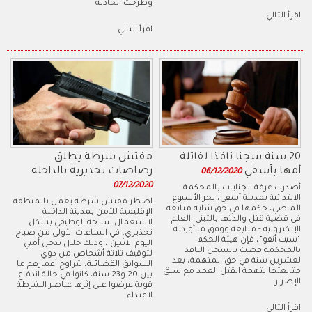
وطرحت الحادثة
اقرأ التالي
اقرأ التالي
20 سنة سجنا نافذا لقاتلة
مفتش شرطة يطلق
أمها بآسفي
رصاصات تحذيرية بالداخلة
06/12/2020
07/12/2020
أصدرت غرفة الجنايات بالمحكمة
الابتدائية بمدينة آسفي، بحر الأسبوع
اضطر مفتش شرطة يعمل بالمنطقة
الماضي، حكمها في حق شابة متابعة
الإقليمية للأمن بمدينة الداخلة
في قضية قتل والدتها بالتبني. العلم
لاستعمال سلاحه الوظيفي بشكل
الإلكترونية - متابعة ووفق ما أوردته
تحذيري، في الساعات الأولى من صباح
“سيت أنفو”، فإن هيئة الحكم
اليوم الاثنين ، وذلك خلال تدخل أمني
بالمحكمة قضت بالسجن النافذ
لتوقيف ثلاثة أشخاص من ذوي
لعشرين سنة في حق المتهمة، بعد
السوابق القضائية، تتراوح أعمارهم ما
متابعتها بتهمة القتل العمد مع سبق
بين 20 و23 سنة، كانوا في حالة اندفاع
الإصرار
قوية عرضوا على إثرها عناصر الشرطة
لاعتداء
اقرأ التالي