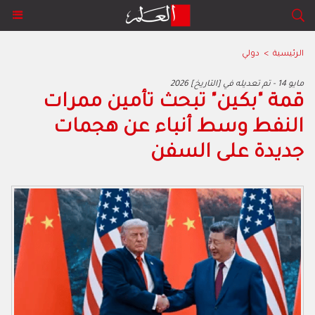
الرئيسية
>
دولي
2026 مايو 14 - تم تعديله في [التاريخ]
قمة "بكين" تبحث تأمين ممرات
النفط وسط أنباء عن هجمات
جديدة على السفن