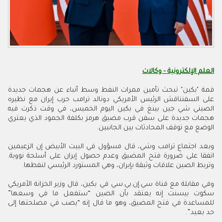
العلم الإلكترونية - وكالات
قمة "بكين" تبحث تأمين ممرات النفط وسط أنباء عن هجمات جديدة
على السفنناقش الرئيس الأمريكي دونالد ترامب حرب إيران مع نظيره
الصيني شي جين بينغ في بكين اليوم الخميس، في وقت ذكرت فيه
هجمات جديدة على سفن قرب مضيق هرمز بكلفة الجمود الذي يعتري
‌الوضع مع توقف المحادثات بين الجانبين.
وبعد اجتماع ترامب وشي، قال مسؤول في البيت الأبيض إن الزعيمين
اتفقا على ضرورة فتح المضيق وعدم حصول إيران على أسلحة نووية.
وتربط الصين علاقات وثيقة بإيران، وهي المستورد الرئيسي لنفطها.
وفي مقابلة مع قناة سي.إن.بي.سي في بكين، قال وزير الخزانة الأمريكي
سكوت بيسنت إنه يعتقد بأن الصين “ستفعل ما في وسعها”
للمساعدة في فتح المضيق، وهو ما قال إنه “يصب في مصلحتها إلى
حد بعيد”.