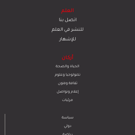
العلم
اتصل بنا
للنشر في العلم
للإشهار
أركان
الحياة والصحة
تكنولوجيا وعلوم
ﺛﻘﺎﻓﺔ وﻓﻧون
إعلام وتواصل
مرئيات
سياسة
دولي
رياضة