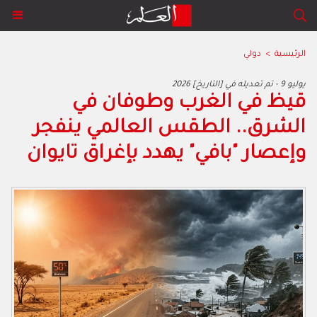
الرئيسية
>
دولي
2026 يوليو 9 - تم تعديله في [التاريخ]
قيظ في الغرب وطوفان في
الشرق.. الطقس العالمي ينفجر
وإعصار "بافي" يهدد بإغراق تايوان