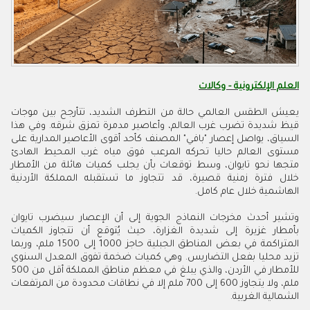
العلم الإلكترونية - وكالات
يعيش الطقس العالمي حالة من التطرف الشديد، تتأرجح بين موجات
قيظ شديدة تضرب غرب العالم، وأعاصير مدمرة تمزق شرقه. وفي هذا
السياق، يواصل إعصار "بافي" المصنف كأحد أقوى الأعاصير المدارية على
مستوى العالم حاليا تحركه المرعب فوق مياه غرب المحيط الهادئ
متجها نحو تايوان، وسط توقعات بأن يجلب كميات هائلة من الأمطار
خلال فترة زمنية قصيرة، قد تتجاوز ما تستقبله المملكة الأردنية
الهاشمية خلال عام كامل.
وتشير أحدث مخرجات النماذج الجوية إلى أن الإعصار سيضرب تايوان
بأمطار غزيرة إلى شديدة الغزارة، حيث يُتوقع أن تتجاوز الكميات
المتراكمة في بعض المناطق الجبلية حاجز 1000 إلى 1500 ملم، وربما
تزيد محليا بفعل التضاريس. وهي كميات ضخمة تفوق المعدل السنوي
للأمطار في الأردن، والذي يبلغ في معظم مناطق المملكة أقل من 500
ملم، ولا يتجاوز 600 إلى 700 ملم إلا في نطاقات محدودة من المرتفعات
الشمالية الغربية.