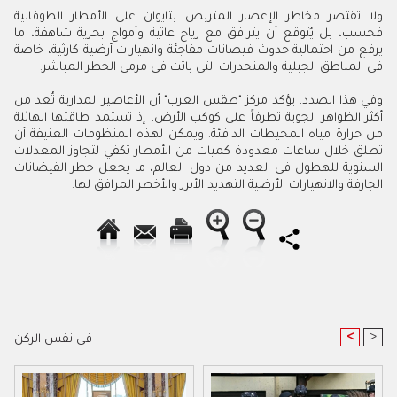
ولا تقتصر مخاطر الإعصار المتربص بتايوان على الأمطار الطوفانية
فحسب، بل يُتوقع أن يترافق مع رياح عاتية وأمواج بحرية شاهقة، ما
يرفع من احتمالية حدوث فيضانات مفاجئة وانهيارات أرضية كارثية، خاصة
في المناطق الجبلية والمنحدرات التي باتت في مرمى الخطر المباشر.
وفي هذا الصدد، يؤكد مركز "طقس العرب" أن الأعاصير المدارية تُعد من
أكثر الظواهر الجوية تطرفاً على كوكب الأرض، إذ تستمد طاقتها الهائلة
من حرارة مياه المحيطات الدافئة. ويمكن لهذه المنظومات العنيفة أن
تطلق خلال ساعات معدودة كميات من الأمطار تكفي لتجاوز المعدلات
السنوية للهطول في العديد من دول العالم، ما يجعل خطر الفيضانات
الجارفة والانهيارات الأرضية التهديد الأبرز والأخطر المرافق لها.
<
>
في نفس الركن