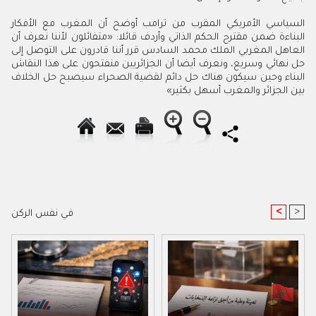
السياسي
الأمريكي
المقرب
من
ترامب
أوضح
أن
المغرب
مع
الأفكار
البناءة
ضمن
مقترح
الحكم
الذاتي
وأردف
قائلا
:
«متفائلون
لأننا
نعرف
أن
العاهل
المغربي
الملك
محمد
السادس
قرر
أننا
قادرون
على
التوصل
إلى
حل
نهائي
وسريع،
ونعرف
أيضا
أن
الجزائريين
منفتحون
على
هذا
النقاش
البناء
وحين
سيكون
هناك
حل
دائم
لقضية
الصحراء
سيصبح
حل
الخلاف
بين
الجزائر
والمغرب
أسهل
بكثير»
<
>
في نفس الركن