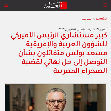
الرئيسية
>
سياسة
2025 أكتوبر 29 - تم تعديله في [التاريخ]
‬الصحراء‭ ‬المغربية