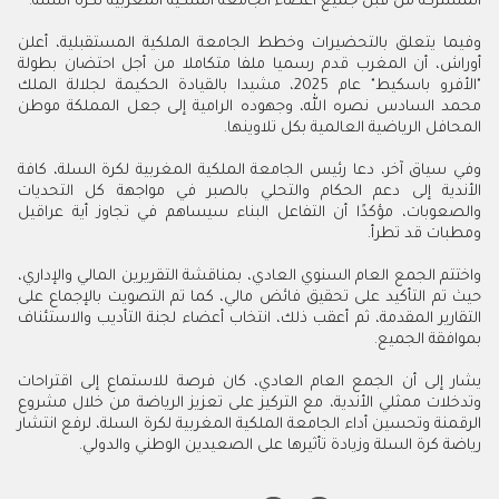
المشتركة من قبل جميع أعضاء الجامعة الملكية المغربية لكرة السلة.
وفيما يتعلق بالتحضيرات وخطط الجامعة الملكية المستقبلية، أعلن
أوراش، أن المغرب قدم رسميا ملفا متكاملا من أجل احتضان بطولة
"الأفرو باسكيط" عام 2025، مشيدا بالقيادة الحكيمة لجلالة الملك
محمد السادس نصره الله، وجهوده الرامية إلى جعل المملكة موطن
المحافل الرياضية العالمية بكل تلاوينها.
وفي سياق آخر، دعا رئيس الجامعة الملكية المغربية لكرة السلة، كافة
الأندية إلى دعم الحكام والتحلي بالصبر في مواجهة كل التحديات
والصعوبات، مؤكدًا أن التفاعل البناء سيساهم في تجاوز أية عراقيل
ومطبات قد تطرأ.
واختتم الجمع العام السنوي العادي، بمناقشة التقريرين المالي والإداري،
حيث تم التأكيد على تحقيق فائض مالي، كما تم التصويت بالإجماع على
التقارير المقدمة، ثم أعقب ذلك، انتخاب أعضاء لجنة التأديب والاستئناف
بموافقة الجميع.
يشار إلى أن الجمع العام العادي، كان فرصة للاستماع إلى اقتراحات
وتدخلات ممثلي الأندية، مع التركيز على تعزيز الرياضة من خلال مشروع
الرقمنة وتحسين أداء الجامعة الملكية المغربية لكرة السلة، لرفع انتشار
رياضة كرة السلة وزيادة تأثيرها على الصعيدين الوطني والدولي.