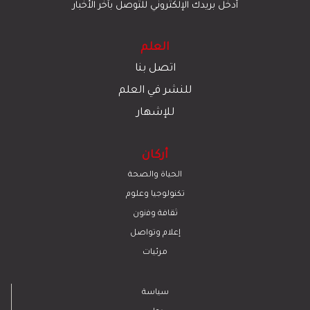
أدخل بريدك الإلكتروني للتوصل بآخر الأخبار
العلم
اتصل بنا
للنشر في العلم
للإشهار
أركان
الحياة والصحة
تكنولوجيا وعلوم
ﺛﻘﺎﻓﺔ وﻓﻧون
إعلام وتواصل
مرئيات
سياسة