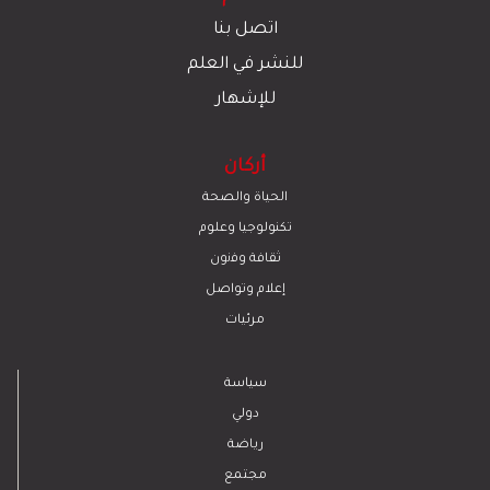
اتصل بنا
للنشر في العلم
للإشهار
أركان
الحياة والصحة
تكنولوجيا وعلوم
ﺛﻘﺎﻓﺔ وﻓﻧون
إعلام وتواصل
مرئيات
سياسة
دولي
رياضة
مجتمع