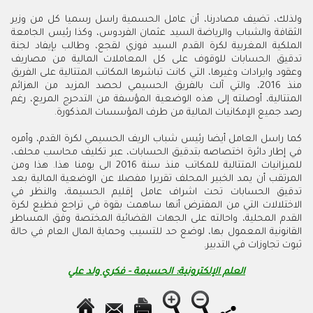
ولذلك، تضيف مصادرنا، أن عامل الحسمية راسل رسميا كل من وزير
الثقافة والشباب والرياضة السيد عثمان الفردوس، وكذا رئيس الجامعة
الملكية المغربية لكرة القدم السيد فوزي لقجع، وطالب بإيفاد لجنة
تدقيق الحسابات للوقوف على كل المعاملات المالية من مصاريف
وعقود وايرادات وغيرها، التي كانت تباشرها المكاتب المتتالية على الفريق
منذ 2016، والتي آلت بالفريق الحسيمي لحصد المزيد من الهزائم
المتتالية، أوصلته إلى هذه الوضعية المؤسفة من التدحرج المريع، رغم
رصد جميع الإمكانيات المالية من طرف المؤسسات المذكورة.
كما راسل العامل أيضا رئيس شباب الريف الحسيمي لكرة القدم، وأمره
في إطار دائرة اختصاصه بتدقيق الحسابات، عبر تكليف محاسب محلف،
للميزانيات المتتالية للمكاتب منذ سنة 2016 الى يومنا هذا. هذا ومن
المرتقب أن يمد الخبير المحلف تقريرا مفصلا عن الوضعية المالية بعد
تدقيق الحسابات تحت اشراف عامل إقليم الحسيمة، والنظر في
الاختلالات التي من المفترض أنها ساهمت بقوة في تراجع فظيع لكرة
القدم المحلية، واحالته على الجهات القضائية المختصة وفق المساطر
القانونية المعمول بها، لوضع حد للتسيب وحماية المال العام في حالة
ثبوت تجاوزات في التدبير.
العلم الإلكترونية: الحسيمة - فكري ولد علي