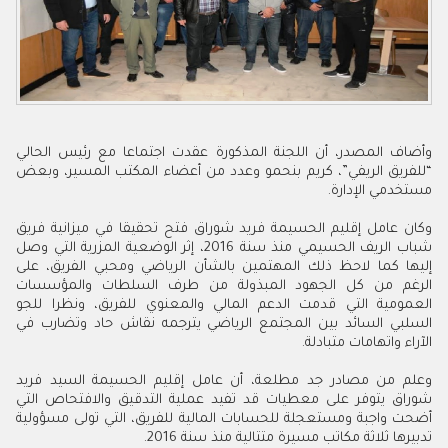
وأضاف المصدر، أن اللجنة المذكورة عقدت اجتماعا مع رئيس الحالي
“للفريق الريفي”، كريم بنحمو وعدد من أعضاء المكتب المسير، وبعض
مستخدمي الإدارة.
وكان عامل إقليم الحسيمة فريد شوراق فتح تحقيقا في ميزانية فريق
شباب الريف الحسيمي منذ سنة 2016، إثر الوضعية المزرية التي وصل
إليها كما لاحظ ذلك المهتمين بالشأن الرياضي ومحبي الفريق، على
الرغم من كل الجهود المبذولة من طرف السلطات والمؤسسات
العمومية التي قدمت الدعم المالي والمعنوي للفريق، ونظرا للجو
السلبي السائد بين المجتمع الرياضي يترجمه نقاش حاد وتضارب في
الآراء واتهامات متبادلة.
وعلم من مصادر جد مطلعة، أن عامل إقليم الحسيمة السيد فريد
شوراق يتوفر على معطيات قد تفيد عملية التدقيق والافتحاص التي
أضحت واجبة ومستعجلة للحسابات المالية للفريق، التي تولى مسؤولية
تدبيرها ثلاثة مكاتب مسيرة متتالية منذ سنة 2016.