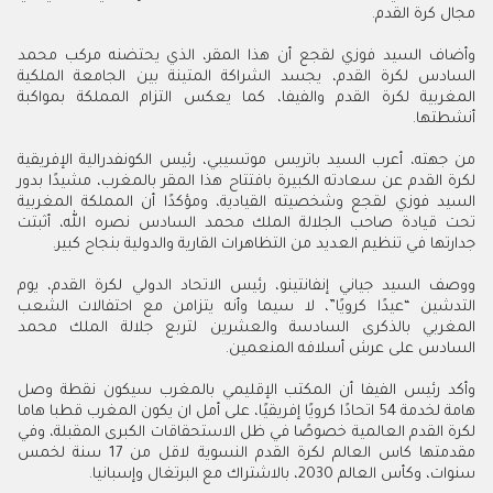
مجال كرة القدم.
وأضاف السيد فوزي لقجع أن هذا المقر، الذي يحتضنه مركب محمد
السادس لكرة القدم، يجسد الشراكة المتينة بين الجامعة الملكية
المغربية لكرة القدم والفيفا، كما يعكس التزام المملكة بمواكبة
أنشطتها.
من جهته، أعرب السيد باتريس موتسيبي، رئيس الكونفدرالية الإفريقية
لكرة القدم عن سعادته الكبيرة بافتتاح هذا المقر بالمغرب، مشيدًا بدور
السيد فوزي لقجع وشخصيته القيادية، ومؤكدًا أن المملكة المغربية
تحت قيادة صاحب الجلالة الملك محمد السادس نصره الله، أثبتت
جدارتها في تنظيم العديد من التظاهرات القارية والدولية بنجاح كبير.
ووصف السيد جياني إنفانتينو، رئيس الاتحاد الدولي لكرة القدم، يوم
التدشين “عيدًا كرويًا”، لا سيما وأنه يتزامن مع احتفالات الشعب
المغربي بالذكرى السادسة والعشرين لتربع جلالة الملك محمد
السادس على عرش أسلافه المنعمين.
وأكد رئيس الفيفا أن المكتب الإقليمي بالمغرب سيكون نقطة وصل
هامة لخدمة 54 اتحادًا كرويًا إفريقيًا، على أمل ان يكون المغرب قطبا هاما
لكرة القدم العالمية خصوصًا في ظل الاستحقاقات الكبرى المقبلة، وفي
مقدمتها كاس العالم لكرة القدم النسوية لاقل من 17 سنة لخمس
سنوات، وكأس العالم 2030، بالاشتراك مع البرتغال وإسبانيا.