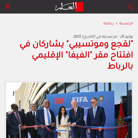
الرئيسية
>
رياضة
2025 يوليو 26 - تم تعديله في [التاريخ]
"لقجع وموتسيبي" يشاركان في
افتتاح مقر "الفيفا" الإقليمي
بالرباط