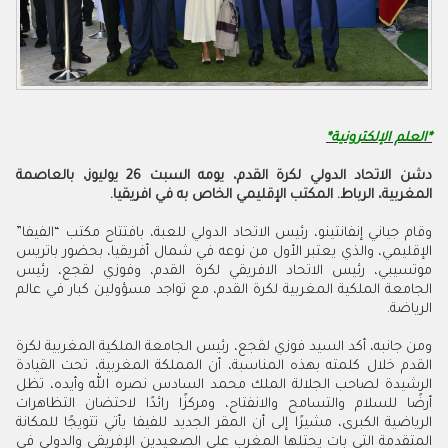
*العلم الإلكترونية*
​دشن الاتحاد الدولي لكرة القدم، يومه السبت 26 يوليوز، بالعاصمة
المغربية، الرباط. المكتب الإقليمي الخاص به في افريقيا.
وقام جياني إنفانتينو، رئيس الاتحاد الدولي للعبة، بافتتاح مكتب “الفيفا”
الإقليمي، والذي يعتبر الأول من نوعه في شمال أفريقيا، بحضور باتريس
موتسيبي، رئيس الاتحاد الافريقي لكرة القدم، وفوزي لقجع، رئيس
الجامعة الملكية المغربية لكرة القدم، مع تواجد مسؤولين كبار في عالم
الرياضة.
​ومن جانبه، أكد السيد فوزي لقجع، رئيس الجامعة الملكية المغربية لكرة
القدم خلال كلمته بهذه المناسبة، أن المملكة المغربية، تحت القيادة
الرشيدة لصاحب الجلالة الملك محمد السادس نصره الله وأيده، تظل
أرضًا للسلام والتسامح والانفتاح، ومركزًا رائدًا لاحتضان التظاهرات
الرياضية الكبرى، مشيرًا إلى أن المقر الجديد للفيفا يأتي تتويجًا للمكانة
المتقدمة التي بات يحتلها المغرب على الصعيدين الإفريقي والدولي في