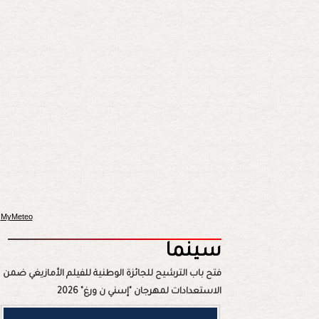
MyMeteo
سينما
فتح باب الترشيح للجائزة الوطنية للفيلم الأمازيغي ضمن
الاستعدادات لمهرجان "إسني ن ورغ" 2026