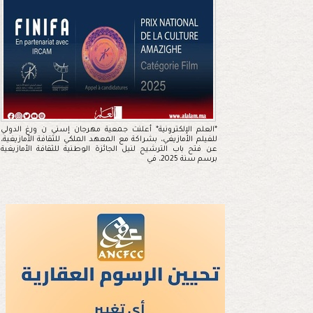
*العلم الإلكترونية* أعلنت جمعية مهرجان إسني ن ورغ الدولي
للفيلم الأمازيغي، بشراكة مع المعهد الملكي للثقافة الأمازيغية،
عن فتح باب الترشيح لنيل الجائزة الوطنية للثقافة الأمازيغية
برسم سنة 2025، في