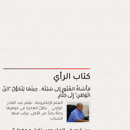
كتاب الرأي
مَأْسَاةُ العُبُورِ إلى سَبْتَة.. حِينَمَا يَتَحَوَّلُ "ابْنُ
الْوَطَنِ" إِلَى جَلَّادٍ
العلم الإلكترونية - بقلم عبد القادر
خولاني تظلّ الهجرة في جوهرها
رحلةً بحثاً عن الأمل، يركب فيها
الشباب