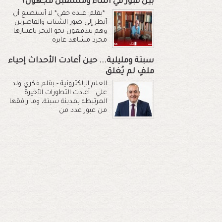
بين قبور في الماء ومستقبل مجهول؟
*بقلم: عبده حقي* لا أستطيع أن
أنظر إلى صور الشباب والقاصرين
وهم يندفعون نحو البحر باعتبارها
مجرد مشاهد عابرة
سبتة ومليلية... حين أعادت الأحداث إحياء
ملفٍ لم يُغلق
العلم الإلكترونية - بقلم فكري ولد
علي أعادت التطورات الأخيرة
المرتبطة بمدينة سبتة، وما رافقها
من عبور عدد من