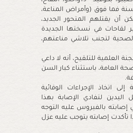
صيبوا بكوفيد
19
وأخذوا اللقاح،
نة فما فوق
)
وأمراض المناعة،
ن أن يقتلهم المتحور الجديد،
ير لقاحات في نسختها الجديدة
لصحية لتجنب تلاشي مناعتهم،
ة العلمية للتلقيح، أنه لا داعي
حة العامة، باستثناء كبار السن
فة
.
لى اتخاذ الإجراءات الوقائية
اليدين لتفادي الإصابة بهذا
 إصابته بالفيروس عليه التوجه
 تأكدت إصابته يتوجب عليه عزل