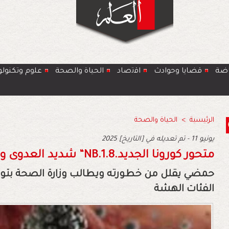
اضة
قضايا وحوادث
اﻗﺗﺻﺎد
الحياة والصحة
ﻋﻠوم وتكنولو
الرئيسية
>
الحياة والصحة
2025 يونيو 11 - تم تعديله في [التاريخ]
متحور‭ ‬كورونا‭ ‬الجديد‭ ‬“NB.1.8‭.‬شديد‭ ‬العدوى‭ ‬والصحة‭ ‬العالمية‭ ‬تحذر
‬الفئات‭ ‬الهشة