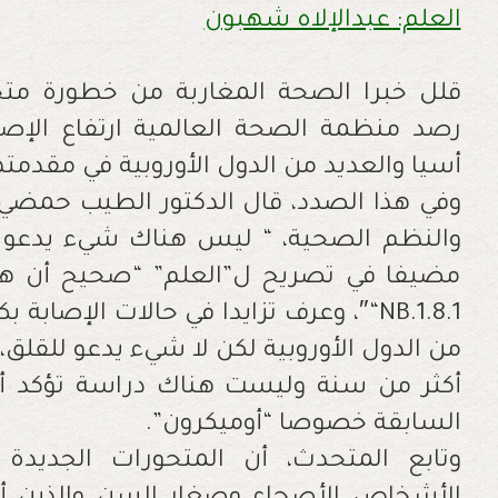
العلم: عبدالإلاه شهبون
قلل خبرا الصحة المغاربة من خطورة متحو
رصد منظمة الصحة العالمية ارتفاع الإص
أسيا والعديد من الدول الأوروبية في مقدمته
وفي هذا الصدد، قال الدكتور الطيب حمضي
والنظم الصحية، “ ليس هناك شيء يدعو لل
مضيفا في تصريح ل”العلم” “صحيح أن هنا
“NB.1.8.1
″
، وعرف تزايدا في حالات الإصابة ب
من الدول الأوروبية لكن لا شيء يدعو للقلق،
أكثر من سنة وليست هناك دراسة تؤكد أ
السابقة خصوصا “أوميكرون”
.
وتابع المتحدث، أن المتحورات الجديد