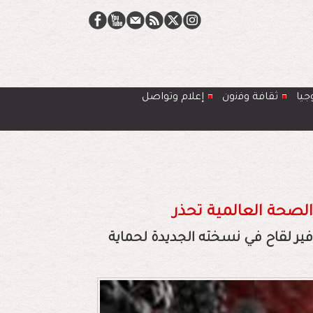
جيا
ﺛﻘﺎﻓﺔ وﻓﻧون
إعلام وتواصل