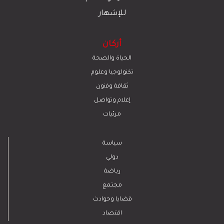
للإشهار
أركان
الحياة والصحة
تكنولوجيا وعلوم
ﺛﻘﺎﻓﺔ وﻓﻧون
إعلام وتواصل
مرئيات
سياسة
دولي
رياضة
مجتمع
قضايا وحوادث
اقتصاد