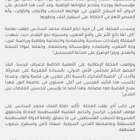
مؤسساتها ووحدة وتلاحم مكوناتها الوطنية. وقد أثبت هذا التلاحم، على
الدوام، أنه السلاح الأقوى في مواجهة التحديات والأزمات والكوارث، وأنه
العنصر الأهم في الحفاظ على استقرار البلاد وتطورها.
وشددت المجلة، على أن فترة حكم الملك محمد السادس حققت نهضة
"كان لها بالغ الأثر على واقع المغرب ومسيرته نحو التقدم، حيث شهدت
المملكة إصلاحات سياسية واقتصادية واجتماعية وثقافية ورياضية غيرت
وجه المغرب واقتصاده ومؤسساته ومجتمعه، وجعلته عنوانا للتنمية
والتقدم، ورمزا للإصرار على صناعة المستحيل".
وتوقفت المجلة الإيطالية على الأهمية الخاصة لاعتراف فرنسا، البلد
العضو الدائم بمجلس الأمن الدولي، بالسيادة المغربية على صحرائه.
وأكدت أن “قضية الصحراء بالنسبة لكل مغربى هى قضية وجود، وعندما
تكتسب هذا التأييد الفرنسى من أعلى مستوى فى عاصمة النور، فهذا
يمنح القضية قوة مضافة، وهذا أيضا ما يؤسس لتحسين العلاقات بين
البلدين".
من جانب آخر
،
نقلت المجلة تأكيد جلالة الملك محمد السادس على
موقف المغرب الراسخ والداعم للقضية الفلسطينية العادلة وللحقوق
المشروعة للشعب الفلسطيني في ما يتعلق بإقامة الدولة الفلسطينية
المستقلة وعاصمتها القدس الشرقية، ضمانا لأمن واستقرار شعوب
المنطقة.