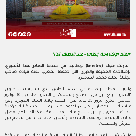
*العلم الإلكترونية: إيطاليا - عبد اللطيف الباز*
تناولت مجلة (kmetro) الإيطالية، في عددها الصادر لهذا الأسبوع،
الإصلاحات العميقة والكبرى التي حققها المغرب تحت قيادة صاحب
الجلالة الملك محمد السادس.
وأبرزت المجلة الإيطالية في عددها الخاص الذي نشرته تحت عنوان
"المغرب.. ربع قرن من الإصلاح والتنمية"، أن المغرب خلد يوم 30 يوليوز
الماضي، ذكرى مرور 25 عاما على اعتلاء جلالة الملك العرش، وهي
مناسبة لاستحضار الإنجازات والوقوف عند الرهانات المستقبلية، مؤكدة
أنه "على مدى ربع قرن، رسخ ملك المغرب مكانته كقائد ملهم بفضل
قيادته الرشيدة وتوجيهاته السديدة، وأسس لعهد جديد من التلاحم بين
العرش والشعب".
واستحضرت المجلة إيمان جلالة الملك بأن قوة الدولة تكمن في قوة