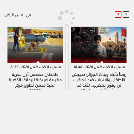
<
>
في نفس الركن
السبت 8 أغسطس 2026 - 16:48
السبت 8 أغسطس 2026 - 21:53
رفقاً بأبناء وبنات الجزائر: تجييش
طانطان تحتضن أول تجربة
الأطفال والشباب ضد المغرب
مغربية أمريكية للرماية بالذخيرة
لن يهزم المغرب.. لكنه قد
الحية ضمن تطوير مركز
يصنع أجيالاً تتربى على الكذب
«AMTEC»
والكراهية والتزوير