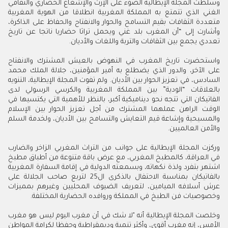
وسلطت المجلة الإيطالية الضوء على الإرث والإشعاع الحضاري والثقافي
الغني الذي تتمتع به المملكة المغربية انطلاقا من الهوية المغربية
متعددة الثقافات بقيم التسامح والحوار والانفتاح والحفاظ على الذاكرة،
وأشارت إلى “أن المغرب بلد غني ويحمل تراثا حضاريا ناتجا عن تاريخ
تعددي يجمع بين الثقافات والتربة واللغات والأديان.
واستحضرت تاريخ المغرب في النهوض بالعيش المشترك والانفتاح
على الآخر، والدور الذي يضطلع به أمير المؤمنين، جلالة الملك محمد
السادس، في تعزيز الحوار بين الأديان. ولم تفوت المجلة الإيطالية، التنويه
بالعلاقات “الودية” بين المملكة المغربية والكرسي الرسولي لدى
الفاتيكان التي تتجه نحو ديناميكية أكبر، بالنظر للأهمية التي يكتسيها في
الوقت الراهن عملهما المشترك من أجل تعزيز الحوار بين الإسلام
والمسيحية وإشاعة قيم التعايش والتسامح بين الأديان، ولخدمة السلم
والأمن العالميين.
وركزت المجلة الإيطالية على جوانب من التراث المغربي الزاخر والضارب
في العراقة، كالمطبخ المغربي، مع عرض باقة متنوعة من أطباق مطبخ
اشتهر بتفرد ولذة نكهاته، وبسمعته الدولية في إقامة السفارة المغربية
بالفاتيكان بمناسبة الاحتفال بالذكرى ال25 لتربع صاحب الجلالة على
عرش
أ
سلافه الميامين، لتعريف الضيوف المحليين وغيرهم بمميزات
وخصوصيات فن الطبخ في المملكة وروافده الحضارية المختلفة.
وخلصت المجلة الإيطالية أنه "لا شك في أن مغرب اليوم ليس هو مغرب
الأمس، إنه مغرب أقوى، وأكثر تنمية وديمقراطية وحفظا لكرامة المواطن