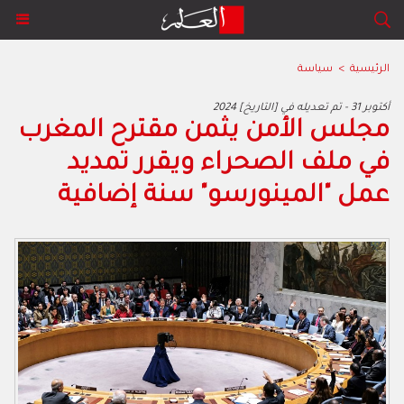
الرئيسية
>
سياسة
2024 أكتوبر 31 - تم تعديله في [التاريخ]
مجلس الأمن يثمن مقترح المغرب
في ملف الصحراء ويقرر تمديد
عمل "المينورسو" سنة إضافية