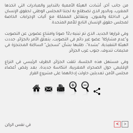
من جانب آخر، أشادت الهيئة الأممية بالتدابير والمبادرات التي اتخذها
المغرب، وبالدور الذي تضطلع به لجنتا المجلس الوطني لحقوق الإنسان
في الداخلة والعيون، وبتفاعل المملكة مع آليات الإجراءات الخاصة
لمجلس حقوق الإنسان التابع للأمم المتحدة.
وفي قرارها الجديد، الذي تم تبنيه بـ12 صوتا وامتناع عضوين عن التصويت
و"عدم مشاركة" عضو غير دائم في التصويت، يتعلق الأمر بالجزائر، جددت
الهيئة التنفيذية، "بشدة"، طلبها بشأن "تسجيل" الساكنة المحتجزة في
مخيمات تندوف، جنوب غرب الجزائر.
وفي مستهل هذه الجلسة، تلقت الجزائر، الطرف الرئيسي في النزاع
الإقليمي حول الصحراء المغربية، انتكاسة جديدة، بعد رفض أعضاء
مجلس الأمن تعديلين حاولت إدخالهما على مشروع القرار.
<
>
في نفس الركن