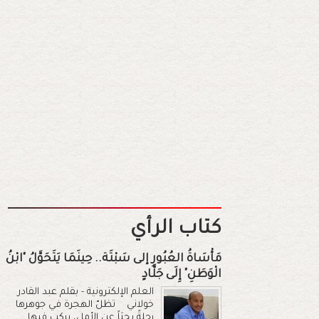
كتاب الرأي
مَأْسَاةُ العُبُورِ إلى سَبْتَة.. حِينَمَا يَتَحَوَّلُ "ابْنُ
الْوَطَنِ" إِلَى جَلَّادٍ
العلم الإلكترونية - بقلم عبد القادر
خولاني تظلّ الهجرة في جوهرها
رحلةً بحثاً عن الأمل، يركب فيها