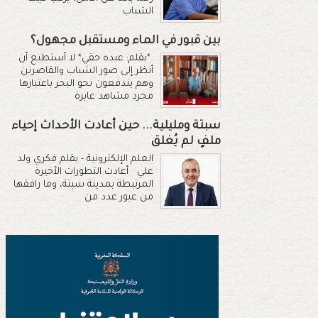
الشباب
بين قبور في الماء ومستقبل مجهول؟
*بقلم: عبده حقي* لا أستطيع أن
أنظر إلى صور الشباب والقاصرين
وهم يندفعون نحو البحر باعتبارها
مجرد مشاهد عابرة
سبتة ومليلية... حين أعادت الأحداث إحياء
ملفٍ لم يُغلق
العلم الإلكترونية - بقلم فكري ولد
علي أعادت التطورات الأخيرة
المرتبطة بمدينة سبتة، وما رافقها
من عبور عدد من