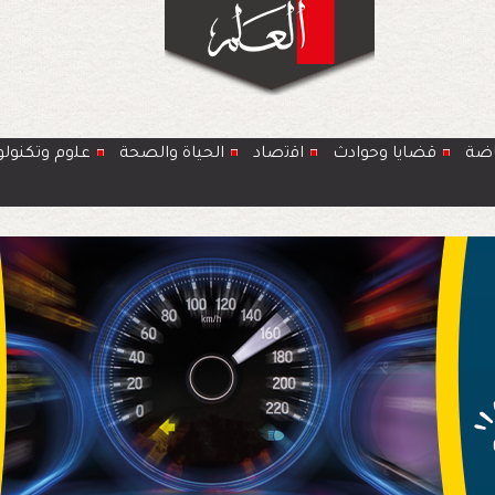
اضة
قضايا وحوادث
اﻗﺗﺻﺎد
الحياة والصحة
ﻋﻠوم وتكنولو