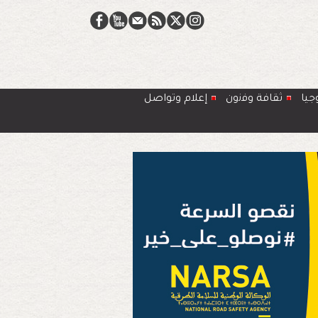
جيا
ﺛﻘﺎﻓﺔ وﻓﻧون
إعلام وتواصل