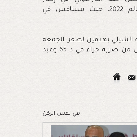
أطلس ضد الباراغواي في إطار
استعدادات المنتخب الوطني لكأس العالم 2022، حيث سينافس في
ه الشيلي بهدفين لصفر، الجمعة
الماضي، ببرشلونة، من توقيع سفيان بوفال من ضربة جزاء في د 65 وعبد
في نفس الركن