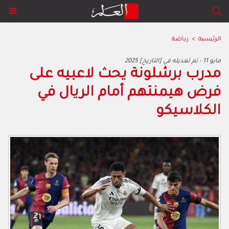
الرئيسية
>
رياضة
2025 مايو 11 - تم تعديله في [التاريخ]
مدرب برشلونة يحث لاعبيه على
فرض هيمنتهم أمام الريال في
الكلاسيكو