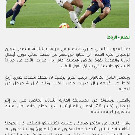
العلم - الرباط
دعا المدرب الألماني هانزي فليك لاعبي فريقه برشلونة، متصدر الدوري
الإسباني لكرة القدم، إلى تجاوز خروجهم من نصف نهائي دوري أبطال
أوروبا والعودة بقوة لفرض هيمنته أمام ريال مدريد، الأحد في مباراة
كلاسيكو حاسمة في سباق الفوز باللقب.
ويتصدر النادي الكاتالوني ترتيب الفرق برصيد 79 نقطة متقدما بفارق أربع
نقاط عن غريمه ريال مدريد، حامل اللقب، وذلك قبل 4 مراحل من
النهاية.
وأقصي برشلونة من المسابقة القارية الثلاثاء الماضي على يد إنتر
الإيطالي (خسر 6-7 باجمالي المباراتين) الذي حطم أحلام رجال فليك
بتحقيق رباعية محتملة.
وقال فليك، في مؤتمر صحافي عشية الكلاسيكو المنتظر في المرحلة
الخامسة والثلاثين، "تحدثنا عما يفكرون فيه (اللاعبون) وما يشعرون به،