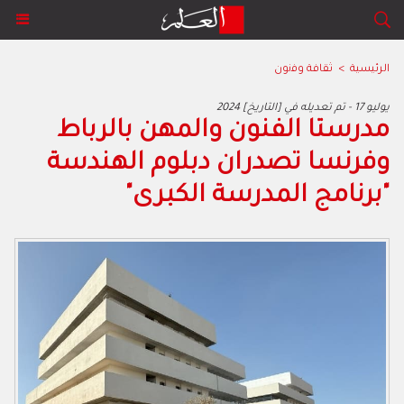
الرئيسية
>
ﺛﻘﺎﻓﺔ وﻓﻧون
2024 يوليو 17 - تم تعديله في [التاريخ]
مدرستا الفنون والمهن بالرباط
وفرنسا تصدران دبلوم الهندسة
"برنامج المدرسة الكبرى"