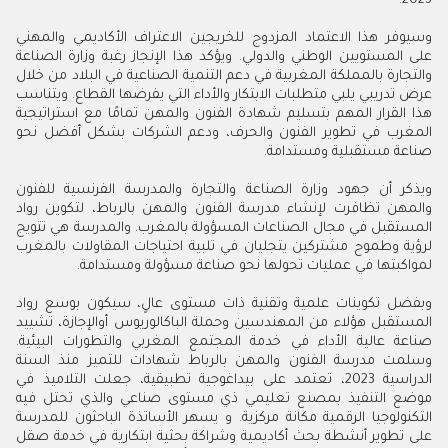
2023.
وسيوفر هذا الاعتماد المزدوج للخريجين الاعتراف الأكاديمي والمهني
على المستويين الوطني والدولي. ويؤكد هذا الإنجاز رغبة وزارة الصناعة
والتجارة بالمملكة المغربية في دعم التنمية الصناعية في البلاد من خلال
عرض تدريبي يلبي متطلبات الابتكار والأداء التي يفرضها القطاع. ويتناسب
هذا القرار المهم بتسليم شهادة الفنون والمهن تمامًا مع استراتيجية
المغرب في تطوير الفنون والحرف، ودعم الشركات بشكل أفضل نحو
صناعة مستقبلية ومستدامة.
ويذكر أن جهود وزارة الصناعة والتجارة والمدرسة الفرنسية للفنون
والمهن تظافرت لإنشاء مدرسة الفنون والمهن بالرباط، لتكوين رواد
المستقبل في مجال الصناعات المسؤولة بالمغرب. والمدرسة هي تتويج
لرؤية وطموح مشتركين يتجليان في تلبية احتياجات المقاولات بالمغرب
لمواكبتها في عمليات تحولها نحو صناعة مسؤولة ومستدامة.
وبفضل تكوينات علمية وتقنية ذات مستوى عالٍ، سيكون بوسع رواد
المستقبل هؤلاء من المهندسين وحملة الباكالوريوس أوالإجازة، تشييد
صناعة عالية الأداء في خدمة المجتمع المغربي والتطورات البيئية.
وسلمت مدرسة الفنون والمهن بالرباط شهادات للتميز منذ السنة
الدراسية 2023، تعتمد على بيداغوجية تطبيقية، جعلت التلاميذ في
موضع التنفيذ بمصنع تعليمي ذي مستوى صناعي والذي تحتل فيه
التكنولوجيا الرقمية مكانة مركزية. و يسهر الأساتذة الباحثون للمدرسة
على تطوير أنشطة بحث أكاديمية وشراكة بحثية ابتكارية في خدمة صقل