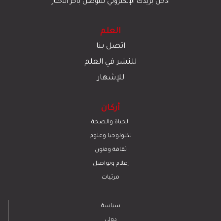
أدخل بريدك الإلكتروني للتوصل بآخر الأخبار
العلم
اتصل بنا
للنشر في العلم
للإشهار
أركان
الحياة والصحة
تكنولوجيا وعلوم
ﺛﻘﺎﻓﺔ وﻓﻧون
إعلام وتواصل
مرئيات
سياسة
دولي