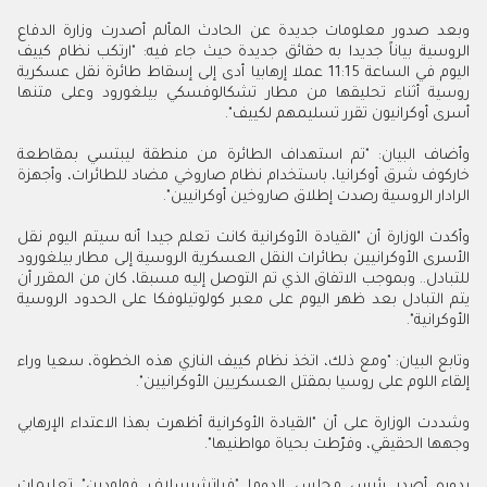
وبعد صدور معلومات جديدة عن الحادث المألم أصدرت وزارة الدفاع
الروسية بياناً جديدا به حقائق جديدة حيث جاء فيه: "ارتكب نظام كييف
اليوم في الساعة 11:15 عملا إرهابيا أدى إلى إسقاط طائرة نقل عسكرية
روسية أثناء تحليقها من مطار تشكالوفسكي بيلغورود وعلى متنها
أسرى أوكرانيون تقرر تسليمهم لكييف".
وأضاف البيان: "تم استهداف الطائرة من منطقة ليبتسي بمقاطعة
خاركوف شرق أوكرانيا، باستخدام نظام صاروخي مضاد للطائرات، وأجهزة
الرادار الروسية رصدت إطلاق صاروخين أوكرانيين".
وأكدت الوزارة أن "القيادة الأوكرانية كانت تعلم جيدا أنه سيتم اليوم نقل
الأسرى الأوكرانيين بطائرات النقل العسكرية الروسية إلى مطار بيلغورود
للتبادل.. وبموجب الاتفاق الذي تم التوصل إليه مسبقا، كان من المقرر أن
يتم التبادل بعد ظهر اليوم على معبر كولوتيلوفكا على الحدود الروسية
الأوكرانية".
وتابع البيان: "ومع ذلك، اتخذ نظام كييف النازي هذه الخطوة، سعيا وراء
إلقاء اللوم على روسيا بمقتل العسكريين الأوكرانيين".
وشددت الوزارة على أن "القيادة الأوكرانية أظهرت بهذا الاعتداء الإرهابي
وجهها الحقيقي، وفرّطت بحياة مواطنيها".
بدوره أصدر رئيس مجلس الدوما "فياتشيسلاف فولودين" تعليمات