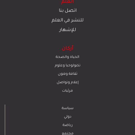
العلم
اتصل بنا
للنشر في العلم
للإشهار
أركان
الحياة والصحة
تكنولوجيا وعلوم
ﺛﻘﺎﻓﺔ وﻓﻧون
إعلام وتواصل
مرئيات
سياسة
دولي
رياضة
مجتمع