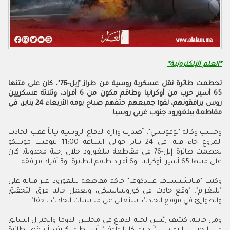
*العلم الإلكترونية*
تحطمت طائرة نقل عسكرية روسية من طراز "إيل-76"، كان على متنها
65 أسير حرب من أوكرانيا وطاقم مكون من 6 أفراد، وثلاثة عسكريين
روس يرافقونهم، لقوا جميعهم حتفهم صباح يومه الأربعاء 24 يناير، في
مقاطعة بيلغورود جنوب غربي روسيا.
وحسب وكالة "نوفوستي"، أصدرت وزارة الدفاع الروسية بياناً عقب الحادث
المروع جاء فيه: في 24 يناير حوالي الساعة 11:00 بتوقيت موسكو
تحطمت طائرة إيل-76 في مقاطعة بيلغورود خلال رحلة مجدولة، كان
على متنها 65 أسيرا أوكرانيا، و6 أفراد طاقم الطائرة، و3 أفراد مرافقة.
وكتب "فياتشيسلاف غلادكوف" حاكم مقاطعة بيلغورود عبر قناته على
"تليغرام": "وقع حادث في كوروشانسكي، وتعمل حاليا فرق التحقيق
والطوارئ في موقع الحادث. سنعلن عن ملابسات الحادث لاحقا".
ومن جانبه، كشف رئيس لجنة الدفاع في مجلس الدوما والجنرال السابق