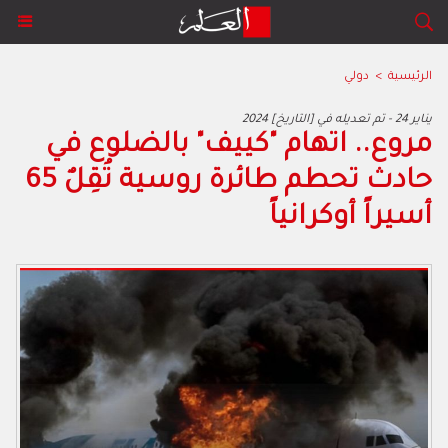
الرئيسية
>
دولي
2024 يناير 24 - تم تعديله في [التاريخ]
مروع.. اتهام "كييف" بالضلوع في
حادث تحطم طائرة روسية تُقِلٌ 65
أسيراً أوكرانياً