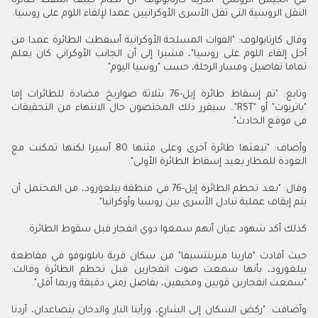
في الجيش الروسي "أندريه كارتابولوف" أن نظام كييف أسقط طائرة
النقل الروسية التي تقل الأسرى الأوكرانيين عمدا لإلقاء اللوم على روسيا.
وقال كارتابولوف: "القوات المسلحة الأوكرانية أسقطت الطائرة عمدا من
أجل إلقاء اللوم على روسيا"، مشيرا إلى أن الجانب الأوكراني كان يعلم
تماما تفاصيل ومسار الرحلة، حسب "روسيا اليوم".
وتابع: "تم إسقاط طائرة إيل-76 بثلاثة صواريخ مضادة للطائرات إما
"باتريوت" أو "RST".. سيقرر ذلك المختصون حال الانتهاء من التحقيقات
في موقع الحادث".
وأضاف: "تبعتها طائرة أخرى وعلى متنها 80 أسيرا لكنها تمكنت مع
العودة للمطار بعيد إسقاط الطائرة الأولى".
وقال: "بعد تحطم الطائرة إيل-76 في منطقة بيلغورود، من المحتمل أن
يتم إيقاف عملية تبادل الأسرى بين روسيا وأوكرانيا".
كذلك أكد شهود عيان أنهم سمعوا دوي انفجار قبل سقوط الطائرة.
حيث أفادت "مارينا ميزينتسيفا" من سكان قرية يابلونوفو في مقاطعة
بيلغورود، بأنها سمعت صوت انفجارين قبل تحطم الطائرة وقالت:
"سمعت انفجارين قويين ومخيفين، بفاصل زمني دقيقة وربما أقل".
وأضافت: "ركض السكان إلى الشارع، ورأينا النار والدخان يتصاعدان، أردنا