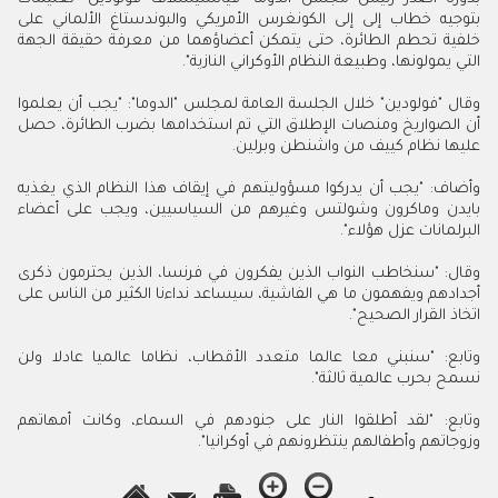
بتوجيه خطاب إلى إلى الكونغرس الأمريكي والبوندستاغ الألماني على
خلفية تحطم الطائرة، حتى يتمكن أعضاؤهما من معرفة حقيقة الجهة
التي يمولونها، وطبيعة النظام الأوكراني النازية".
وقال "فولودين" خلال الجلسة العامة لمجلس "الدوما": "يجب أن يعلموا
أن الصواريخ ومنصات الإطلاق التي تم استخدامها بضرب الطائرة، حصل
عليها نظام كييف من واشنطن وبرلين.
وأضاف: "يجب أن يدركوا مسؤوليتهم في إيقاف هذا النظام الذي يغذيه
بايدن وماكرون وشولتس وغيرهم من السياسيين، ويجب على أعضاء
البرلمانات عزل هؤلاء".
وقال: "سنخاطب النواب الذين يفكرون في فرنسا، الذين يحترمون ذكرى
أجدادهم ويفهمون ما هي الفاشية، سيساعد نداءنا الكثير من الناس على
اتخاذ القرار الصحيح".
وتابع: "سنبني معا عالما متعدد الأقطاب، نظاما عالميا عادلا ولن
نسمح بحرب عالمية ثالثة".
وتابع: "لقد أطلقوا النار على جنودهم في السماء، وكانت أمهاتهم
وزوجاتهم وأطفالهم ينتظرونهم في أوكرانيا".