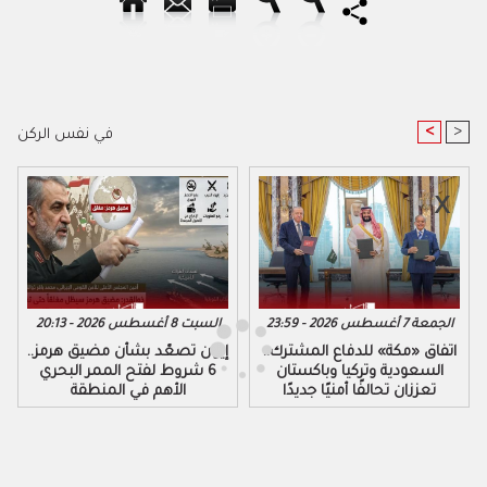
<
>
في نفس الركن
الجمعة 7 أغسطس 2026 - 23:59
السبت 8 أغسطس 2026 - 20:13
اتفاق «مكة» للدفاع المشترك..
إيران تصعّد بشأن مضيق هرمز..
السعودية وتركيا وباكستان
6 شروط لفتح الممر البحري
تعززان تحالفًا أمنيًا جديدًا
الأهم في المنطقة