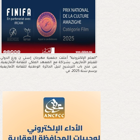
*العلم الإلكترونية* أعلنت جمعية مهرجان إسني ن ورغ الدولي
للفيلم الأمازيغي، بشراكة مع المعهد الملكي للثقافة الأمازيغية،
عن فتح باب الترشيح لنيل الجائزة الوطنية للثقافة الأمازيغية
برسم سنة 2025، في