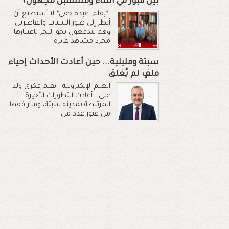
بين قبور في الماء ومستقبل مجهول؟
*بقلم: عبده حقي* لا أستطيع أن
أنظر إلى صور الشباب والقاصرين
وهم يندفعون نحو البحر باعتبارها
مجرد مشاهد عابرة
سبتة ومليلية... حين أعادت الأحداث إحياء
ملفٍ لم يُغلق
العلم الإلكترونية - بقلم فكري ولد
علي أعادت التطورات الأخيرة
المرتبطة بمدينة سبتة، وما رافقها
من عبور عدد من