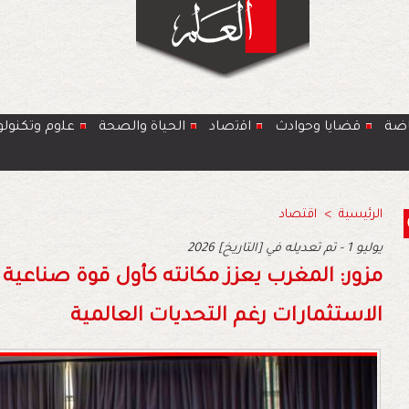
اضة
قضايا وحوادث
اﻗﺗﺻﺎد
الحياة والصحة
ﻋﻠوم وتكنولو
الرئيسية
>
اقتصاد
2026 يوليو 1 - تم تعديله في [التاريخ]
مزور: المغرب يعزز مكانته كأول قوة صناعية
الاستثمارات رغم التحديات العالمية