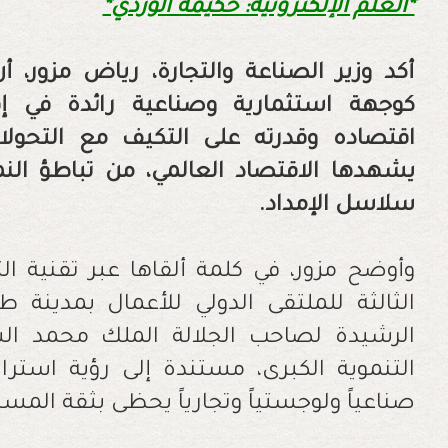
*العلم الإلكترونية: حكيمة الوردي*
أكد وزير الصناعة والتجارة، رياض مزور، 
كوجهة استثمارية وصناعية رائدة في إف
اقتصاده وقدرته على التكيف مع التحولات
يشهدها الاقتصاد العالمي، من تباطؤ الن
سلاسل الإمداد.
وأوضح مزور، في كلمة ألقاها عبر تقنية التن
الثالثة للملتقى الدولي للأعمال بمدينة ط
الرشيدة لصاحب الجلالة الملك محمد ال
التنموية الكبرى، مستندة إلى رؤية استرا
صناعياً ولوجستياً وتجارياً يحظى بثقة المس