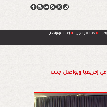
جيا
ﺛﻘﺎﻓﺔ وﻓﻧون
إعلام وتواصل
 في إفريقيا ويواصل جذب