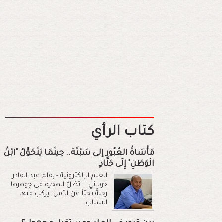
كتاب الرأي
مَأْسَاةُ العُبُورِ إلى سَبْتَة.. حِينَمَا يَتَحَوَّلُ "ابْنُ
الْوَطَنِ" إِلَى جَلَّادٍ
العلم الإلكترونية - بقلم عبد القادر
خولاني تظلّ الهجرة في جوهرها
رحلةً بحثاً عن الأمل، يركب فيها
الشباب