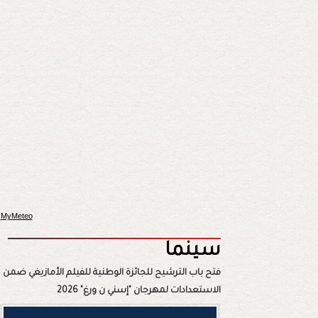
MyMeteo
سينما
فتح باب الترشيح للجائزة الوطنية للفيلم الأمازيغي ضمن
الاستعدادات لمهرجان "إسني ن ورغ" 2026