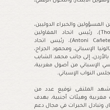
تمويل الابتكار، والتحول الرقمي،
المسؤولين والخبراء الدوليين،
من بينهم توماس بيرار (Thomas Pirard)، رئيس اتحاد المقاولين
المستقلين ببلجيكا، وأنطوني كانييتي (Antoni Cañete)، رئيس اتحاد
ونيا الإسباني، ومحمود الجراح،
بالأردن، إلى جانب محمد الشايب
سي الإسباني من أصول مغربية،
جلس النواب الإسباني.
 شهد الملتقى توقيع عدد من
مغربية وهيئات أجنبية، بهدف
ر، وتبادل الخبرات في مجال دعم