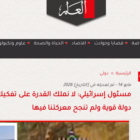
اضة
قضايا وحوادث
اﻗﺗﺻﺎد
الحياة والصحة
ﻋﻠوم وتكنولو
الرئيسية
>
دولي
2026 مايو 14 - تم تعديله في [التاريخ]
مسئول إسرائيلي: لا نملك القدرة على تفكيك
دولة قوية ولم تنجح معركتنا فيها