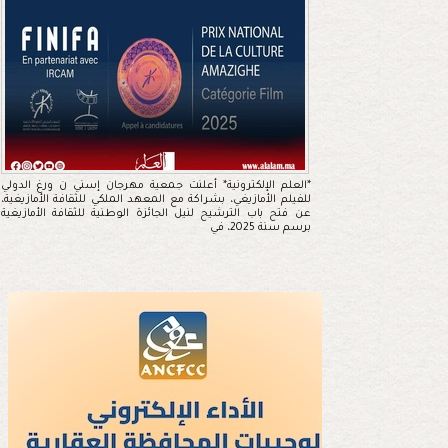
*العلم الإلكترونية* أعلنت جمعية مهرجان إسني ن ورغ الدولي
للفيلم الأمازيغي، بشراكة مع المعهد الملكي للثقافة الأمازيغية،
عن فتح باب الترشيح لنيل الجائزة الوطنية للثقافة الأمازيغية
برسم سنة 2025، في