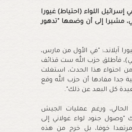
سرائيل اللواء (احتياط) غيورا
ي، مشيرا إلى أن وضعها "تدهور
103f"، قال اللواء غيورا آيلاند،: "في الأول من مارس،
اني)، فأطلق حزب الله ست قذائف
ن احتواء هذا الحدث، استغلت
 جدا مفادها أن حزب الله وقع
يدة كل البعد عن ذلك".
 الحالي، ورغم عمليات الجيش
ك "وصول جنود لواء غولاني إلى
رتعدا خوفا، بل خرج من هذه