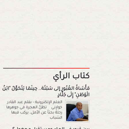
كتاب الرأي
مَأْسَاةُ العُبُورِ إلى سَبْتَة.. حِينَمَا يَتَحَوَّلُ "ابْنُ
الْوَطَنِ" إِلَى جَلَّادٍ
العلم الإلكترونية - بقلم عبد القادر
خولاني تظلّ الهجرة في جوهرها
رحلةً بحثاً عن الأمل، يركب فيها
الشباب