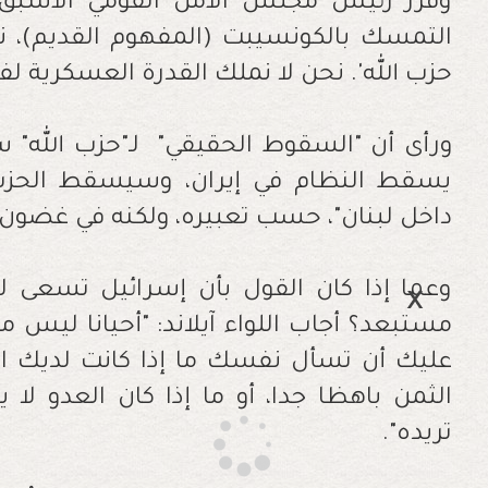
وقرر رئيس مجلس الأمن القومي الأسبق قائ
التمسك بالكونسيبت (المفهوم القديم)، ن
حزب الله'. نحن لا نملك القدرة العسكرية 
ورأى أن "السقوط الحقيقي" لـ"حزب الله" 
يسقط النظام في إيران، وسيسقط الحزب ت
داخل لبنان"، حسب تعبيره، ولكنه في غضون ذل
وعما إذا كان القول بأن إسرائيل تسعى ل
مستبعد؟ أجاب اللواء آيلاند: "أحيانا ليس 
عليك أن تسأل نفسك ما إذا كانت لديك الأ
الثمن باهظا جدا، أو ما إذا كان العدو لا
تريده".