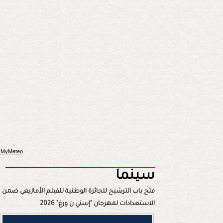
MyMeteo
سينما
فتح باب الترشيح للجائزة الوطنية للفيلم الأمازيغي ضمن
الاستعدادات لمهرجان "إسني ن ورغ" 2026