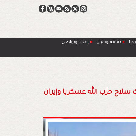
جيا
ﺛﻘﺎﻓﺔ وﻓﻧون
إعلام وتواصل
 سلاح حزب الله عسكريا وإيران