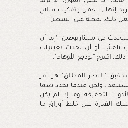
لا: "لا يكفي القول: 'لا نريد
ريد إنهاء العمل وتفكيك سلاح
لفعل ذلك، نقطة على السطر".
سيحدث في سيناريوهين: "إما أن
لقائيا، أو أن تحدث تغييرات
ك، اقترح "توديع الأوهام".
تحقيق "النصر المطلق" هو أمر
مستبعدا، ولكن عندما تحدد هدفا
دوات لتحقيقه، وما إذا لم يكن
 يملك القدرة على خلط أوراق ما