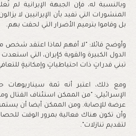
وبالنسبة له، فإن الجبهة الإيرانية لم تُ
المنشورات التي تفيد بأن الإيرانيين لا يزا
بل وقاموا بترميم الأضرار التي لحقت بهم.
وأوضح قائلا: "لا أفهم لماذا اعتقد شخص ما
الدول الكبيرة والقوية كإيران، التي استعدت ل
تبني قدراتٍ ذات احتياطياتٍ وإمكانيةٍ للتعاف
ومع ذلك، اعتبر أنه ثمة سيناريوهات ح
الإسرائيلي: "من الممكن استئناف القتال ومه
عرضة للإصابة. ومن الممكن أيضا أن يستمر ا
وأن تكون هناك فعالية بمرور الوقت للحصار ا
لتقديم تنازلات".