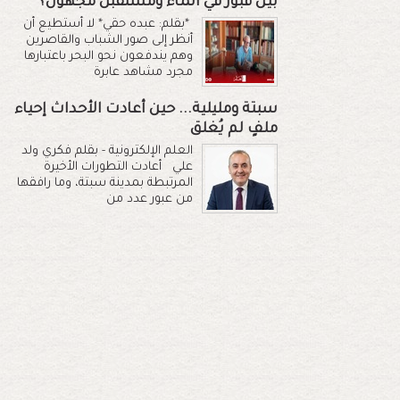
بين قبور في الماء ومستقبل مجهول؟
*بقلم: عبده حقي* لا أستطيع أن
أنظر إلى صور الشباب والقاصرين
وهم يندفعون نحو البحر باعتبارها
مجرد مشاهد عابرة
سبتة ومليلية... حين أعادت الأحداث إحياء
ملفٍ لم يُغلق
العلم الإلكترونية - بقلم فكري ولد
علي أعادت التطورات الأخيرة
المرتبطة بمدينة سبتة، وما رافقها
من عبور عدد من