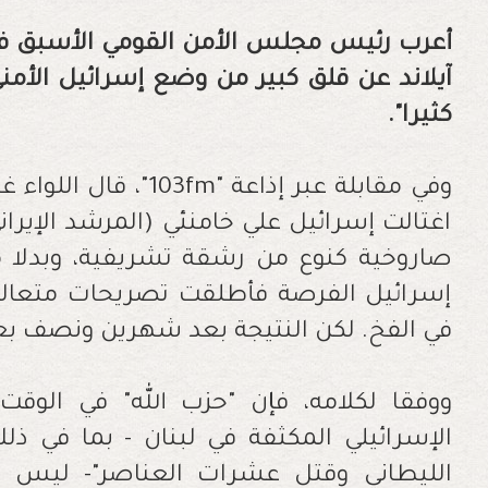
أعرب رئيس مجلس الأمن القومي الأسبق في إ
آيلاند عن قلق كبير من وضع إسرائيل الأمن
كثيرا".
وفي مقابلة عبر إذاعة "m
اغتالت إسرائيل علي خامنئي (المرشد الإير
صاروخية كنوع من رشقة تشريفية، وبدلا م
إسرائيل الفرصة فأطلقت تصريحات متعالية
في الفخ. لكن النتيجة بعد شهرين ونصف بع
ووفقا لكلامه، فإن "حزب الله" في الوقت
الإسرائيلي المكثفة في لبنان - بما في ذل
الليطاني وقتل عشرات العناصر"- ليس م