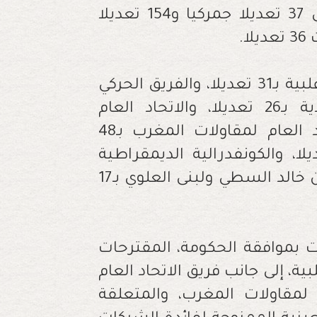
وتوزعت هذه التعديلات، حسب التدابير، إلى 37 تعديلا جمركيا و154 تعديلا
.
وتقدمت الحكومة بثلاثة تعديلات، وفرق الأغلبية بـ31 تعديلا، والفريق الحركي
بـ31، والفريق الاشتراكي-المعارضة الاتحادية بـ26 تعديلا، والاتحاد العام
للشغالين بالمغرب بـ10 تعديلات، والاتحاد العام لمقاولات المغرب بـ48
الاتحاد المغربي للشغل بـ24 تعديلا، والكونفدرالية الديمقراطية
للشغل بـ37 تعديلا، فيما تقدم المستشاران خالد السطي ولبنى العلوي بـ17
 بموافقة الحكومة، المقترحات
، إلى جانب فريق الاتحاد العام
 لمقاولات المغرب، والمتعلقة