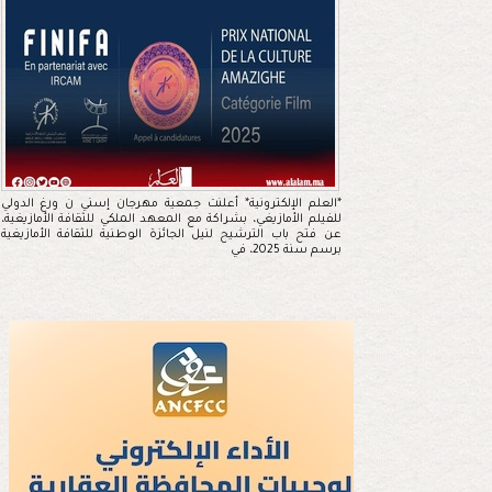
*العلم الإلكترونية* أعلنت جمعية مهرجان إسني ن ورغ الدولي
للفيلم الأمازيغي، بشراكة مع المعهد الملكي للثقافة الأمازيغية،
عن فتح باب الترشيح لنيل الجائزة الوطنية للثقافة الأمازيغية
برسم سنة 2025، في