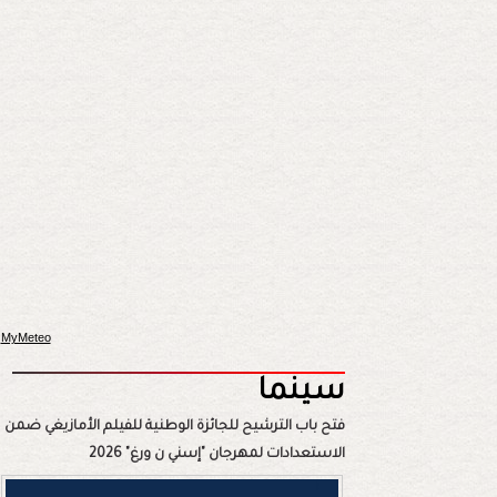
MyMeteo
سينما
فتح باب الترشيح للجائزة الوطنية للفيلم الأمازيغي ضمن
الاستعدادات لمهرجان "إسني ن ورغ" 2026