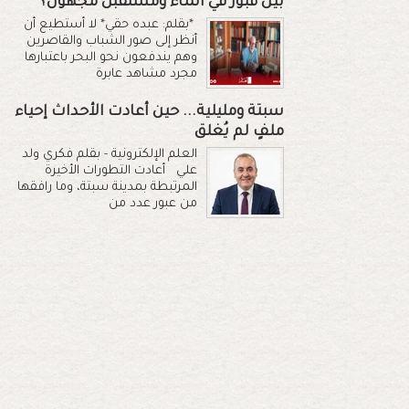
بين قبور في الماء ومستقبل مجهول؟
*بقلم: عبده حقي* لا أستطيع أن
أنظر إلى صور الشباب والقاصرين
وهم يندفعون نحو البحر باعتبارها
مجرد مشاهد عابرة
سبتة ومليلية... حين أعادت الأحداث إحياء
ملفٍ لم يُغلق
العلم الإلكترونية - بقلم فكري ولد
علي أعادت التطورات الأخيرة
المرتبطة بمدينة سبتة، وما رافقها
من عبور عدد من