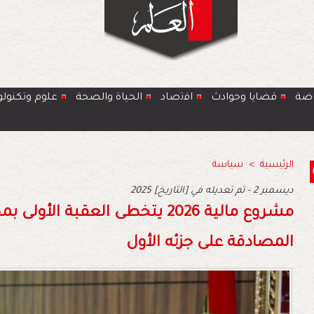
اضة
قضايا وحوادث
اﻗﺗﺻﺎد
الحياة والصحة
ﻋﻠوم وتكنولو
الرئيسية
>
سياسة
2025 ديسمبر 2 - تم تعديله في [التاريخ]
مشروع مالية 2026 يتخطى العقبة
المصادقة على جزئه الأول