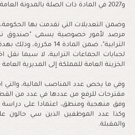
و2027 في المادة ذات الصلة بالمدونة العامة للضرائب.
وضمن التعديلات التي تقدمت بها الحكومة،
مرصد لأمور خصوصية يسمى "صندوق تدبير
الترابية"، ضمن المادة 14 م
لجبايات الجماعات الترابية، لا سيما نقل
الخزينة العامة للمملكة إلى المديرية العام
وفي ما يخص عدد المناصب المالية، والتي
مقترحات للرفع من عددها في عدد من القطا
وفق منهجية ومنطق، اعتمادا على دراسة 
وكذا عدد الموظفين الذين سي حالون على 
والمقبلة.