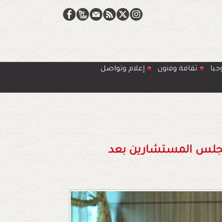
جيا
ﺛﻘﺎﻓﺔ وﻓﻧون
إعلام وتواصل
 الأولى بمجلس المستشارين بعد