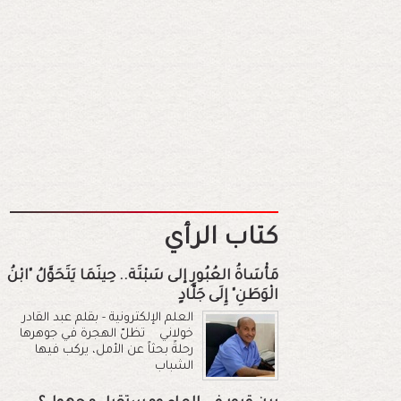
كتاب الرأي
مَأْسَاةُ العُبُورِ إلى سَبْتَة.. حِينَمَا يَتَحَوَّلُ "ابْنُ
الْوَطَنِ" إِلَى جَلَّادٍ
العلم الإلكترونية - بقلم عبد القادر
خولاني تظلّ الهجرة في جوهرها
رحلةً بحثاً عن الأمل، يركب فيها
الشباب