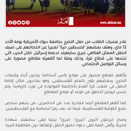
غادر عشرات الطلاب من حفل التخرج بجامعة ديوك الأمريكية يومه الأحد
12 ماي، وهتف بعضهم "فلسطين حرة" تعبيرا عن احتجاجهم على ضيف
الحفل الممثل الفكاهي جيري ساينفيلد لدعمه إسرائيل خلال الحرب التي
تشنها على قطاع غزة، وذلك وفقا لما أظهرته مقاطع مصورة على
وسائل التواصل الاجتماعي.
وأظهر مقطع منشور على موقع إكس أشخاصا يرتدون أزياء وقبعات
التخرج، وبعضهم يلوح بالعلم الفلسطيني، وهو يغادرون مكان إقامة
الحفل في ملعب كرة القدم بالجامعة الموجودة في نورث كارولاينا. ولم
يتسن لرويترز التحقق من موعد أو موقع المقطع.
كما أظهر المقطع أيضا مغادرة عدد من الحاضرين، من بينهم شخص
يضع الكوفية الفلسطينية، فيما قد يعد رمزا لتضامنه مع الفلسطينيين.
وصاح خريجون آخرون "جيري!.. جيري!" بينما تلقى ساينفيلد شهادة
فخرية، وألقى كلمة تلقى دعوة حضور الحفل لإلقائها دون مقاطعة كبيرة.