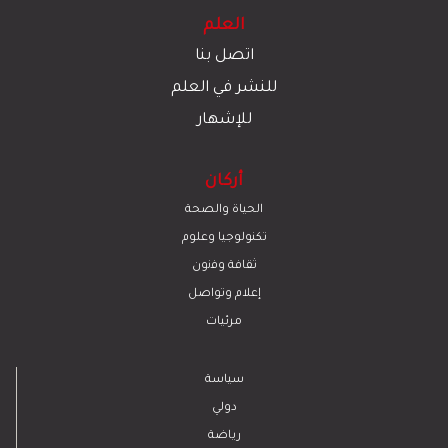
العلم
اتصل بنا
للنشر في العلم
للإشهار
أركان
الحياة والصحة
تكنولوجيا وعلوم
ﺛﻘﺎﻓﺔ وﻓﻧون
إعلام وتواصل
مرئيات
سياسة
دولي
رياضة