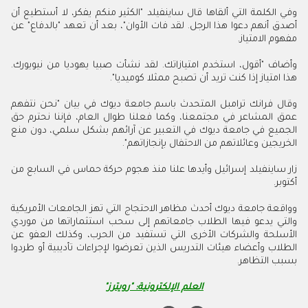
وفي الكلمة التي ألقاها قال ساينفيلد "الكثير منكم يفكر، لا أستطيع أن
أصدق أنهم دعوا هذا الرجل. لقد فات الأوان"، بعد أن تعهد "بالدفاع" عن
مفهوم الامتياز.
وأضاف "أقول، استخدم امتيازاتك. لقد نشأت صبيا يهوديا من نيويورك.
هذا امتياز إذا كنت تريد أن تصبح ممثلا كوميديا".
وقال فرانك ترامبل المتحدث باسم جامعة ديوك في بيان "نحن نتفهم
عمق المشاعر في مجتمعنا، وكما فعلنا طوال العام، فإننا نحترم حق
الجميع في جامعة ديوك في التعبير عن آرائهم بشكل سلمي، دون منع
الخريجين وعائلاتهم من الاحتفال بإنجازاتهم".
زار ساينفيلد إسرائيل وأيدها علنا منذ هجوم حركة حماس في السابع من
أكتوبر.
وواقعة جامعة ديوك أحدث مظاهر الاحتجاج التي تهز الجامعات الأمريكية
والتي يدعو فيها الطلاب جامعاتهم إلى سحب استثماراتها من موردي
الأسلحة والشركات الأخرى التي تستفيد من الحرب، وكذلك العفو عن
الطلاب وأعضاء هيئات التدريس الذين تعرضوا لإجراءات تأديبية أو طردوا
بسبب التظاهر.
العلم الإلكترونية: "رويترز"