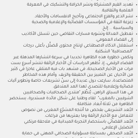
تهديد القيم المشتركة ونشر الخرافة والتشكيك في المعرفة
العلمية والثقافية.
نشر الذعر والفزع الاجتماعي وتأجيج الانقسامات والأحقاد.
زعزعة الثقة في المؤسسات القضائية والإعلامية والصحية
والسياسية ... إلخ.
تعطيل العدالة وتشويه مسارات التقاضي حين تتسلل الأكاذيب
إلى الفضاء العمومي.
استغلال الذكاء الاصطناعي لإنتاج محتوى مُضلِّل بأعلى درجات
"المصداقية" الشكلية.
وتكمن خطورة هذه الظاهرة تحديدا في سرعة انتشارها المذهلة عبر
الفضاء الرقمي، إذ تُظهر الدراسات أن الأخبار الزائفة تنتشر أسرع بست
مرات من الأخبار الصحيحة، في مشهد بات فيه المتلقي عاجزا في كثير
من الأحيان عن التمييز بين الحقيقة والزيف. وأمام هذه المخاطر
المتصاعدة، سارعت دول عديدة إلى سنّ تشريعات خاصة وتطوير آليات
قضائية وإعلامية للتصدي لهذا المد المتدفق.
في هذا السياق الراهن، يُنظّم "منتدى الصحافيات والصحافيين
الشرفيين بالمغرب" لقاء وطنيا على شكل مائدة مستديرة، يستحضر
الظاهرة من ثلاثة أبعاد متكاملة:
البُعد التشريعي بفحص ما أنتجه المشرّع المغربي من نصوص
للتعامل مع الأخبار الزائفة وما يعتريها من فراغات.
البُعد القضائي باستحضار التجربة الميدانية في ملاحقة مرتكبي
التضليل الإعلامي.
البُعد الصحفي بمساءلة مسؤولية الصحافي المهني في حماية