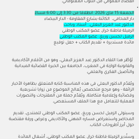
الفضاء العمومي من التلوث المعلوماتي.
الجمعة 15 ماي 2026 انطلاقا من 3:30 إلى 6:00 مساءً
دار المحامي، الكائنة بشارع المقاومة - الدار البيضاء
الدكتور عبد العزيز البعلي، أستاذ وباحث
الزميلة فاطنة خراز، عضو المكتب الوطني
الزميل لحسن وريغ، عضو المكتب الوطني
مائدة مستديرة + تقديم الكتاب + حفل توقيع
يُؤطّر هذا اللقاء الدكتور عبد العزيز البعلي، وهو من الأقلام الأكاديمية
والقانونية الوازنة في المغرب، الجامعة بين الخبرة القضائية الميدانية
والتأصيل الفكري والعلمي.
ويُقدّم الدكتور البعلي في هذه المناسبة كتابه المتعلق بظاهرة الأخبار
الزائفة - وهو مرجع متخصص يُعالج الموضوع من زوايا تشريعية
وقضائية وإعلامية متكاملة، ويُقدّم جملة من المقترحات والتصورات
العملية للتعامل مع هذا الملف المستعصي.
وسيتولى الزميل لحسن وريغ، عضو المكتب الوطني للمنتدى، تقديم
المحاضر واستعراض مساره المهني والأكاديمي وعرض ورقة مقتضبة
حول أبرز أطروحات الكتاب.
وستُدير الزميلة فاطنة خراز، عضو المكتب الوطني، أشغال المائدة