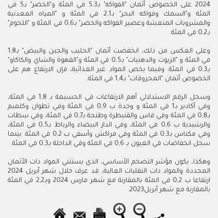
2024 على الخصوص أثمان "الفواكه" بـ5,3 في المئة و"الخضر" بـ5 في
المئة و"السمك وفواكه البحر" بـ2,1 في المئة و "المياه المعدنية
والمشروبات المنعشة وعصير الفواكه والخضر" بـ0,6 في المئة و "اللحوم"
بـ0,2 في المئة
.
وعلى العكس من ذلك، انخفضت أثمان "الحليب والجبن والبيض" بـ1,8
في المئة و "الزيوت والدهنيات" بـ0,5 في المئة و"القهوة والشاي والكاكاو"
بـ0,3 في المئة. وفيما يخص المواد غير الغذائية، فإن الارتفاع هم على
الخصوص أثمان "المحروقات" بـ1,4 في المئة
.
وسجل الرقم الاستدلالي أهم الارتفاعات في الحسيمة بـ 1,8 في المئة،
وفي أكادير بـ1 في المئة و وجدة ب 0,9 في المئة وفي تطوان وكلميم
بـ0,8 في المئة وفي فاس والقنيطرة وطنجة بـ0,7 في المئة، وفي سطات
والرشيدية ب 0,6 في المئة، وفي الدار البيضاء والرباط بـ0,5 في المئة،
وفي مكناس بـ0,3 في المئة وفي مراكش وآسفي ب 0,2 في المئة. بينما
سجل انخفاضات في العيون بـ 0,6 في المئة وفي الداخلة بـ0,3 في المئة
.
وهكذا، يكون مؤشر التضخم الأساسي، الذي يستثني المواد ذات الأثمان
المحددة والمواد ذات التقلبات العالية، قد عرف خلال شهر أبريل 2024
ارتفاعا ب 0,2 في المئة بالمقارنة مع شهر مارس 2024 وبـ2,2 في المئة
بالمقارنة مع شهر أبريل2023.