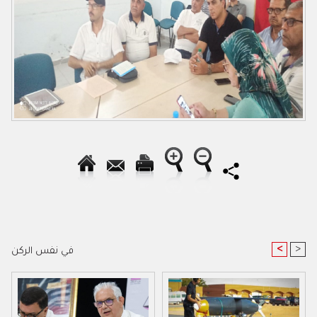
<
>
في نفس الركن