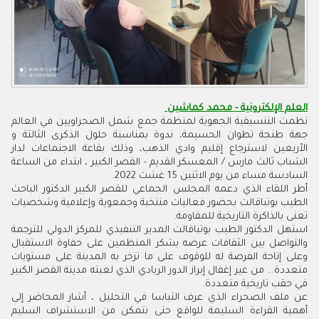
العلم الإلكترونية - محمد كماشين
نظمت التنسيقية الجهوية لمنظمة جمع شمل الصحراويين في العالم
جهة طنجة تطوان الحسيمة، ندوة بمناسبة حلول الذكرى الثالثة و
الأربعين لاسترجاع إقليم وادي الذهب، وذلك بقاعة الاجتماعات لدار
الشباب ثالث مارس / المعسكر القديم - القصر الكبير ، ابتداء من الساعة
السادسة مساء من يوم الاثنين 15 غشت 2022.
أطر اللقاء الذي دعمه المجلس الجماعي للقصر الكبير الدكتور الباحث
الطيب بوتباقالت بحضور فعاليات منتخبة وجمعوية وإعلامية وشخصيات
تعنى بالذاكرة التاريخية للمقاومة.
استهل الدكتور الطيب بوتباقالت المدير التنفيذي للمركز الدولي للترجمة
والتواصل بين الثقافات عرضه بشكر المنظمين على حفاوة الاستقبال
وعلى إتاحة الفرصة له للوقوف على ما تزخر به المدينة على مستويات
متعددة... من غير إغفال إبراز الدور الريادي الذي لعبته مدينة القصر الكبير
في حقب تاريخية متعددة.
عن ملف الصحراء الذي عرف التباسا في التحليل ، أشار المحاضر إلى
أهمية القراءة السليمة للواقع حتى نتمكن من الاستشراف السليم