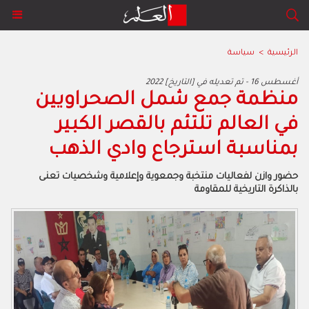
الرئيسية
>
سياسة
2022 أغسطس 16 - تم تعديله في [التاريخ]
منظمة جمع شمل الصحراويين
في العالم تلتئم بالقصر الكبير
بمناسبة استرجاع وادي الذهب
حضور وازن لفعاليات منتخبة وجمعوية وإعلامية وشخصيات تعنى
بالذاكرة التاريخية للمقاومة