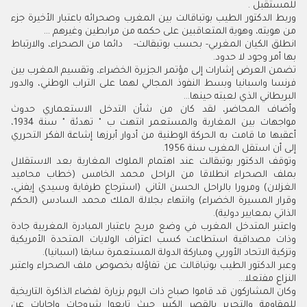
للمستقبل .
وربط الدكتور الطيب بوتباقالت بين المغرب وصحرائه باعتبار الأخيرة جزء
من هويته، وهوية المتعاقبين على حكمه من مرابطين وغيرهم ...
انطلق الكيان المغربي- بحسب بوتبقالت- دائما من الصحراء، والارتباط
بها أمر وجود لا حدود.
تضمن العرض إشارات إلى مؤتمر الجزيرة الخضراء، وتقسيم المغرب بين
فرنسا واسبانيا وبسط النفوذ المجالي لهما على التراب الوطني، والدور
البريطاني الذي لعبته حينها...
وأضاف المحاضر، لقد كان من شأن التدخل الاستعماري حدوث
مواجهات بين المغاربة والمستعمر انتهت ب " تهدئة " سنة 1934،
أعقبها ما قامت به الحركة الوطنية من أدوار أبرزها إشاعة الفكر التحرري
إلى أن استقل المغرب سنة 1956.
وتوقف الدكتور بوتبقالت عند اهتمام الملوك المغاربة بعد الاستقلال
بملف الصحراء انطلاقا من الراحل محمد الخامس (خطاب محاميد
الغزلان) ومرورا بالراحل الحسن الثاني (استرجاع طرفاية وسيدي إيفني،
وقرار المسيرة الخضراء) وانتهاء بجلالة الملك محمد السادس (الحكم
الذاتي بمعايير دولية).
واعتبر المتدخل المغرب في وضع مريح باعتبار المبادرة المغربية جادة
وذات مصداقية استطاعت كسب اعتراف الولايات المتحدة الأمريكية
وتزكية الاتحاد الأوربي ومباركة الدولة المستعمرة سابقا (اسبانيا).
وعبر الدكتور الطيب بوتباقالت عن تفاؤله بخصوص ملف الصحراء واعتبر
النزاع مفتعلا...
وكان المشاركون قد قاموا صباح ذات اليوم بزيارة لفضاء الذاكرة التاريخية
للمقاومة والتحرير بالقصر الكبير حيث تابعوا شروحات واجابات عن