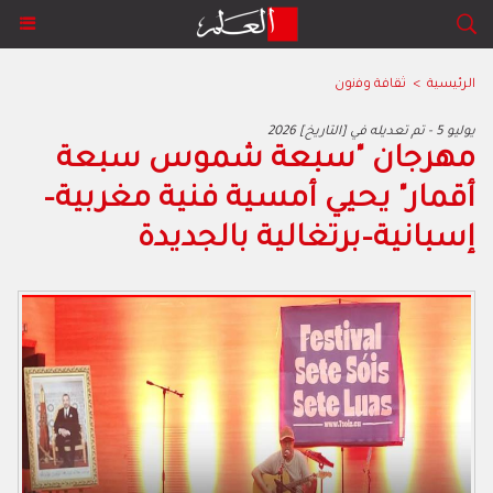
الرئيسية
>
ﺛﻘﺎﻓﺔ وﻓﻧون
2026 يوليو 5 - تم تعديله في [التاريخ]
مهرجان "سبعة شموس سبعة
أقمار" يحيي أمسية فنية مغربية–
إسبانية–برتغالية بالجديدة