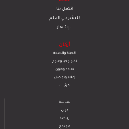
العلم
اتصل بنا
للنشر في العلم
للإشهار
أركان
الحياة والصحة
تكنولوجيا وعلوم
ﺛﻘﺎﻓﺔ وﻓﻧون
إعلام وتواصل
مرئيات
سياسة
دولي
رياضة
مجتمع