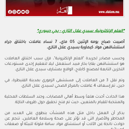
*العلم الإلكترونية: سيدي علال التازي - يحي حيبوري*
أصيبت صباح يومه الإثنين 05 ماي، 7 نساء عاملات باختناق جراء
استنشاقهن مواد كيماوية بسيدي علال التازي.
وحسب مصادر لجريدة "العلم الإلكترونية"، فإن سبب اختناق العاملات
هو استنشاقهن بقايا بخار مبيد استعمل ليلا لتعقيم إحدى مستودعات
التخزين التابعة لمصنع كابلاج، الواقع بمشارف سيدي علال التازي.
وتم نقل 3 من العاملات إلى مستشفى الزموري بمدينة القنيطرة، في
حين، تم إسعاف 4 عاملات بالمركز الصحي لسيدي علال التازي.
هذا الحادث أحدث هلعاَ وسط أهالي المصابات، وجند السلطات المحلية
والمنتخبة للقيام بالمتعين، حيث تم فتح تحقيق حول ظروف النازلة.
يذكر أن العمل داخل مثل هذه المنشآت ينطوي على العديد من
المخاطر والأضرار التي قد تؤثر على صحة وسلامة العاملين، تنجم عن
حوادث ناتجة عن الآلات أو استنشاق مواد سامة ملوثة للبيئة أو صعقات