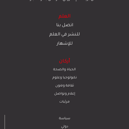
العلم
اتصل بنا
للنشر في العلم
للإشهار
أركان
الحياة والصحة
تكنولوجيا وعلوم
ﺛﻘﺎﻓﺔ وﻓﻧون
إعلام وتواصل
مرئيات
سياسة
دولي