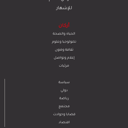
للإشهار
أركان
الحياة والصحة
تكنولوجيا وعلوم
ﺛﻘﺎﻓﺔ وﻓﻧون
إعلام وتواصل
مرئيات
سياسة
دولي
رياضة
مجتمع
قضايا وحوادث
اقتصاد