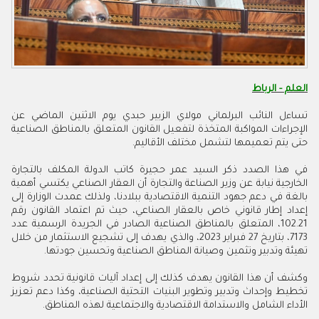
العلم - الرباط
تساءل النائب البرلماني مولاي الزبير حبدي يوم الاثنين الماضي عن
الإجراءات المواكبة المتخذة لتفعيل القانون المتعلق بالمناطق الصناعية
حتى يتم تعميمها لتشمل مختلف الأقاليم.
في هذا الصدد ذكر السيد عمر حجيرة كاتب الدولة المكلف بالتجارة
الخارجية نيابة عن وزير الصناعة والتجارة أن العقار الصناعي يكتسي أهمية
بالغة في دعم جهود التنمية الاقتصادية ببلادنا، ولذلك عمدت الوزارة إلى
إعداد إطار قانوني خاص بالعقار الصناعي، حيث تم اعتماد القانون رقم
102.21، المتعلق بالمناطق الصناعية الصادر في الجريدة الرسمية عدد
7173، بتاريخ 27 فبراير 2023، والذي يهدف إلى تشجيع الاستثمار من خلال
تهيئة وتدبير وتثمين وصيانة المناطق الصناعية وتحسين جودتها.
وكشف أن هذا القانون يهدف كذلك إلى إعداد آليات قانونية تحدد شروط
تخطيط وإحداث وتدبير وتطوير البنيات التحتية الصناعية، وكذا دعم تعزيز
الأداء الشامل والاستدامة الاقتصادية والاجتماعية لهذه المناطق.