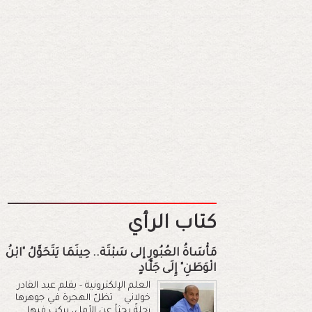
كتاب الرأي
مَأْسَاةُ العُبُورِ إلى سَبْتَة.. حِينَمَا يَتَحَوَّلُ "ابْنُ
الْوَطَنِ" إِلَى جَلَّادٍ
العلم الإلكترونية - بقلم عبد القادر
خولاني تظلّ الهجرة في جوهرها
رحلةً بحثاً عن الأمل، يركب فيها