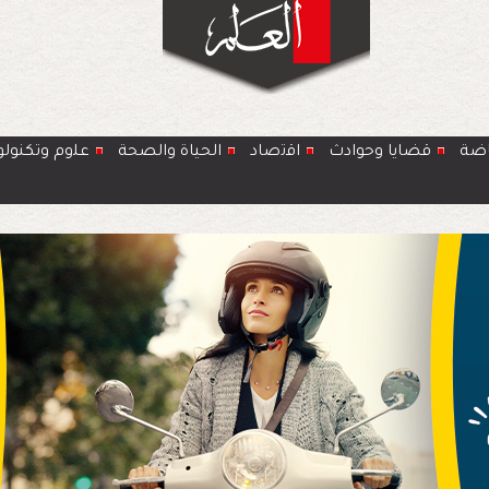
اضة
قضايا وحوادث
اﻗﺗﺻﺎد
الحياة والصحة
ﻋﻠوم وتكنولو