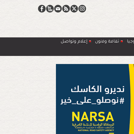
جيا
ﺛﻘﺎﻓﺔ وﻓﻧون
إعلام وتواصل