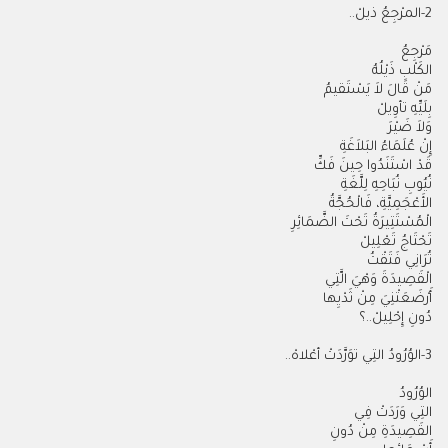
2-
المرْجِعُ ذيلْ
..
مَرْجِعُ
الكَلْبِ ذَيْلُهُ
مَنْ قَالَ لاَ يَسْتَقيمُ
بِلَيِّهِ تأوِيلْ
وَلاَ ضَيْرَ
إِنْ عُلَمَاءُ البَلاَغَةِ
قَدْ اسْتَنَدُوا حِينَ فَكِّ
نُيُوبِ نُبَاحِهِ لِلَّغَةِ
الأَعْجَمِيَّةِ، فَالْحُجَّةُ
الْمُسْتَتِيرَةُ تَحْتَ الضَّمَائِرِ
تَحْتَاجُ تَعْلِيلْ
تُرَانِي فَتَقْتُ
الْقَصِيدَةَ وَهْيَ الَّتِي
أَرْضَعَتْنِيَ مِنْ ثَدْيِها
دُونِ إِحْلِيلْ..؟
3-
الوُرُودُ التِي توَرَّدَتْ أعْلاهْ
..
الوُرُودُ
التِي وَرَدَتْ فِي
القَصِيدَةِ مِنْ دُونِ