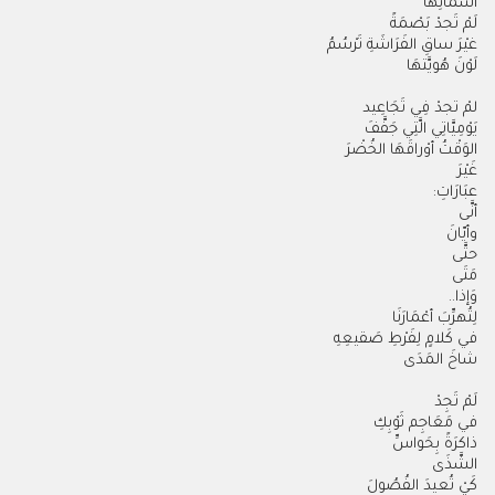
أَسْمَائِها
لَمْ تَجدْ بَصْمَةً
غيْرَ ساقِ الفَرَاشَةِ تَرْسُمُ
لَوْنَ هُويَّتهَا
لمْ تجدْ فِي تَجَاعِيد
يَوْمِيَّاتِي الَّتِي جَفَّفَ
الوَقْتُ أوْراقَهَا الخُضْرَ
غَيْرَ
عبَارَاتِ
:
أنَّى
وأيّانَ
حتَّى
مَتَى
وَإذا
..
لِتُهرِّبَ أعْمَارَنَا
في كَلامٍ لِفَرْطِ صَقيعِهِ
شاخَ المَدَى
لَمْ تَجِدْ
في مَعَاجِم ثَوْبِكِ
ذاكرَةً بِحَواسِّ
الشَّذَى
كَيْ تُعيدَ الفُصُولَ