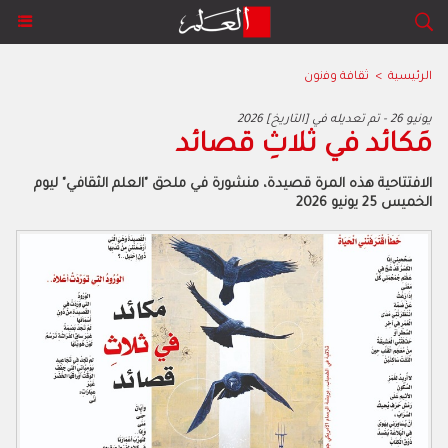
الرئيسية
>
ﺛﻘﺎﻓﺔ وﻓﻧون
2026 يونيو 26 - تم تعديله في [التاريخ]
مَكائد في ثلاثِ قصائد
الافتتاحية هذه المرة قصيدة، منشورة في ملحق "العلم الثقافي" ليوم
الخميس 25 يونيو 2026