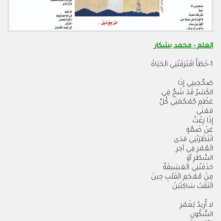
العلم - محمد بشكار
1-
خَطَأً اقْتَرَفَتْنِي الْحَيَاةْ
صَحِّحِينِي إذَا
الكَسْرُ قَدْ شَجَّ فِي
عَظْمِ جُمْجُمَتِي كُلَّ
مَعْنَى
إذَا زِغْتُ
عَنْ ضَمَّةٍ
انْتَظَرَتْنِي مَدَى
الْعُمْرِ فِي آخِرِ
السَّطْرِ أوْ
حَذَفَتْنِي الْعَشِيقَةُ
مِنْ مُعْجَمِ الْقَلْبِ حِينَ
الْتَقَتْ سَاكِنَيْنْ
لا أُرِيدُ لِغَمْزِ
السُّكُونِ