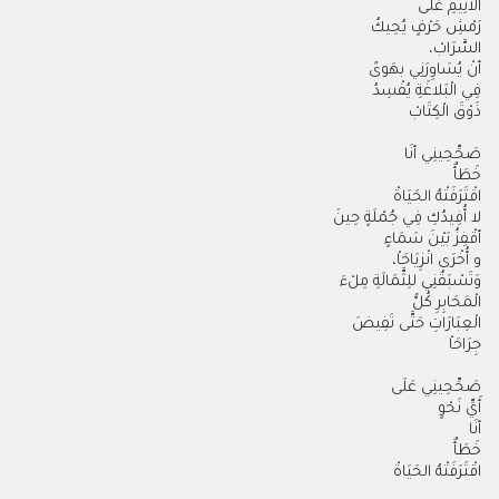
الأثِيمِ عَلَى
رَمْشِ حَرْفٍ يُحِيكُ
السَّرَابْ،
أنْ يُسَاوِرَنِي بهَوىً
فِي الْبَلاغَةِ يُفْسِدُ
ذَوْقَ الْكِتَابْ
صَحِّحِينِي أنَا
خَطَأٌ
اقْتَرَفَتْهُ الحَيَاةْ
لا أُفِيدُكِ فِي جُمْلَةٍ حِينَ
أقْفِزُ بَيْنَ سَمَاءٍ
و أُخْرَى انْزِيَاحَاْ،
وَتَسْبَقُنِي للِثَّمَالَةِ مِلْءَ
الْمَحَابِرِ كُلُّ
الْعِبَارَاتِ حَتَّى تَفِيضَ
جِرَاحَاْ
صَحِّحِينِي عَلَى
أَيِّ نَحْوٍ
أنَا
خَطَأٌ
اقْتَرَفَتْهُ الحَيَاةْ