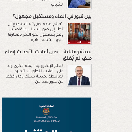
الشباب
بين قبور في الماء ومستقبل مجهول؟
*بقلم: عبده حقي* لا أستطيع أن
أنظر إلى صور الشباب والقاصرين
وهم يندفعون نحو البحر باعتبارها
مجرد مشاهد عابرة
سبتة ومليلية... حين أعادت الأحداث إحياء
ملفٍ لم يُغلق
العلم الإلكترونية - بقلم فكري ولد
علي أعادت التطورات الأخيرة
المرتبطة بمدينة سبتة، وما رافقها
من عبور عدد من