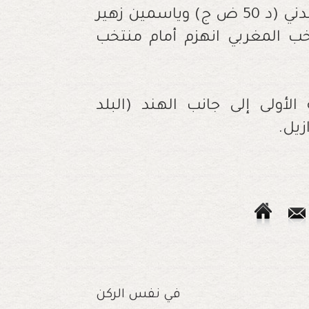
وسجلت أهداف المنتخب المغربي ضحى المدني (د 50 ض ج) وياسمين زهير
90+1). وكان المنتخب المغربي انهزم أمام منتخب
أولى إلى جانب الهند (البلد
زيل.
في نفس الركن