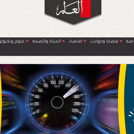
اضة
قضايا وحوادث
اﻗﺗﺻﺎد
الحياة والصحة
ﻋﻠوم وتكنولو