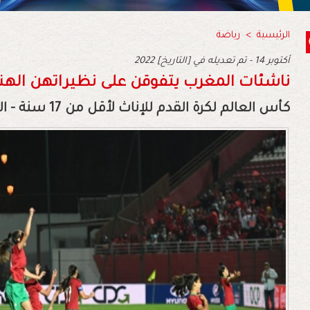
الرئيسية
>
رياضة
2022 أكتوبر 14 - تم تعديله في [التاريخ]
ناشئات المغرب يتفوقن على نظيراتهن الهنديا
كأس العالم لكرة القدم للإناث لأقل من 17 سنة - الهند 2022 (الجولة الثانية)..