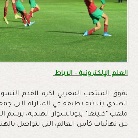
العلم الإلكترونية - الرباط
الهندي بثلاثية نظيفة في المباراة التي جمع
ملعب "كلينغا" ببوبانسوار الهندية، برسم الج
من نهائيات كأس العالم، التي تتواصل بالهند إلى غاية 30 أ