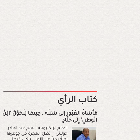
كتاب الرأي
مَأْسَاةُ العُبُورِ إلى سَبْتَة.. حِينَمَا يَتَحَوَّلُ "ابْنُ
الْوَطَنِ" إِلَى جَلَّادٍ
العلم الإلكترونية - بقلم عبد القادر
خولاني تظلّ الهجرة في جوهرها
رحلةً بحثاً عن الأمل، يركب فيها