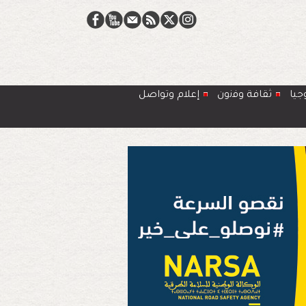
جيا
ﺛﻘﺎﻓﺔ وﻓﻧون
إعلام وتواصل