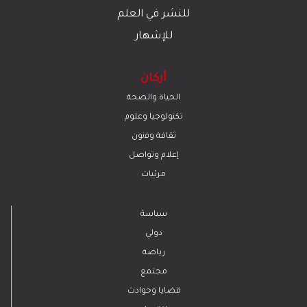
للنشر في العلم
للإشهار
أركان
الحياة والصحة
تكنولوجيا وعلوم
ﺛﻘﺎﻓﺔ وﻓﻧون
إعلام وتواصل
مرئيات
سياسة
دولي
رياضة
مجتمع
قضايا وحوادث