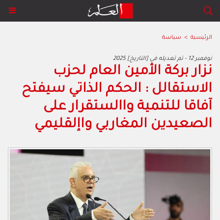
الرئيسية
>
سياسة
2025 نوفمبر 12 - تم تعديله في [التاريخ]
نزار بركة الأمين العام لحزب
الاستقالل : الحكم الذاتي سيفتح
آفاقا للتنمية واالستقرار على
الصعيدين المغاربي واإلقليمي