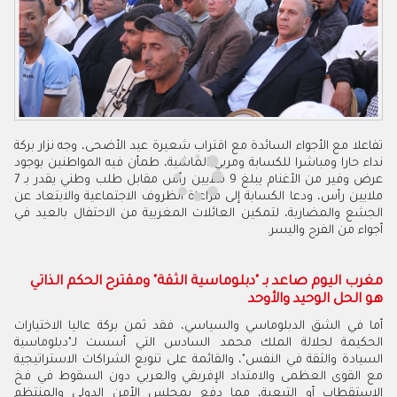
تفاعلا مع الأجواء السائدة مع اقتراب شعيرة عيد الأضحى، وجه نزار بركة
نداء حارا ومباشرا للكسابة ومربي الماشية، طمأن فيه المواطنين بوجود
عرض وفير من الأغنام يبلغ 9 ملايين رأس مقابل طلب وطني يقدر بـ 7
ملايين رأس، ودعا الكسابة إلى مراعاة الظروف الاجتماعية والابتعاد عن
الجشع والمضاربة، لتمكين العائلات المغربية من الاحتفال بالعيد في
أجواء من الفرح واليسر.
مغرب اليوم صاعد بـ "دبلوماسية الثقة" ومقترح الحكم الذاتي
هو الحل الوحيد والأوحد
أما في الشق الدبلوماسي والسياسي، فقد ثمن بركة عاليا الاختيارات
الحكيمة لجلالة الملك محمد السادس التي أسست لـ"دبلوماسية
السيادة والثقة في النفس"، والقائمة على تنويع الشراكات الاستراتيجية
مع القوى العظمى والامتداد الإفريقي والعربي دون السقوط في فخ
الاستقطاب أو التبعية، مما دفع بمجلس الأمن الدولي والمنتظم