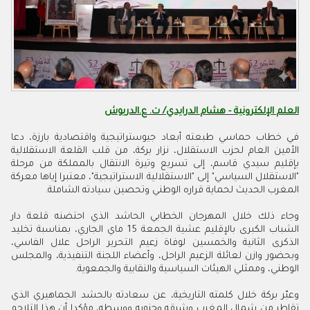
العلم الإلكترونية - هشام الدرايدي/ ت. ع.الدريوش
في خطاب حماسي طبعته أبعاد جيوستراتيجية واقتصادية بارزة، دعا
الأمين العام لحزب الاستقلال، نزار بركة، من قلب القلعة الاستقلالية
بإقليم سيدي قاسم، إلى تسريع وتيرة الانتقال بالمملكة من مرحلة
"الاستقلال السياسي" إلى "الاستقلالية الاستراتيجية"، معتبرا إياها معركة
المغرب الحديث لحماية قراره الوطني وتحصين سيادته الشاملة.
وجاء ذلك خلال المهرجان الخطابي الحاشد الذي احتضنه قلعة دار
الشباب الكبرى بالإقليم عشية الجمعة 15 ماي الجاري، بمناسبة تخليد
الذكرى الثانية والخمسين لوفاة زعيم التحرير الراحل علال الفاسي،
وبحضور وازن لعائلة الزعيم الراحل، وأعضاء اللجنة التنفيذية، والمجلس
الوطني، وممثلي الهيئات السياسية والنقابية والجمعوية.
وعبّر بركة خلال كلمته التاريخية، عن سعادته بالحشد الجماهيري الذي
تقاطر من شمال المغرب وشرقه وجنوبه ووسطه، مؤكدا أن هذا التلاحم