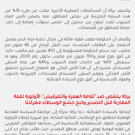
وكشف بركة أن التساقطات المطرية الأخيرة مكنت من ملء 76% من
هذه السعة التخزينية في بعض المناطق، مما يضمن تأمين الماء
الشروب لمدد تتراوح بين سنتين إلى خمس سنوات، إضافة إلى ذلك،
حماية المناطق من الفيضانات.
وأضاف أن الحكومة حققت قفزة هائلة في مجال تحلية مياه البحر بفضل
الاعتماد على الطاقات المتجددة، حيث انتقل الإنتاج من 46 مليون متر
مكعب عند تسلم الحكومة للمسؤولية إلى 410 ملايين متر مكعب حاليا،
في أفق بلوغ مليار و700 مليون متر مكعب بحلول عام 2030، وهو ما
سيغطي 60% من حاجيات الماء الشروب و80% من مياه السقي
المستدام، مشيرا إلى أن هذا الأمن المائي هو المفتاح السحري لتحقيق
الأمن الغذائي وتوفير السقي المستدام للمساحات المزروعة بالحبوب
والمواد الأساسية في أفق بلوغ السيادة الغذائية.
بركة ينتفض ضد "ثقافة الهمزة والتفرقيش": الأولوية لقفة
المغاربة قبل التصدير وكبح جشع الوسطاء معركتنا
ارتباطا بالسيادة الغذائية، دعا بركة بجرأة إلى مراجعة السياسة الفلاحية
الوطنية لتتطابق مع الإمكانيات المائية المتاحة، مع ضرورة إعطاء الأولوية
القصوى للمواد الاستهلاكية الأساسية التي يحتاجها المواطن المغربي
في قفته اليومية عوض تغليب منطق التصدير، حيث طالب بإنتاج حد أدنى