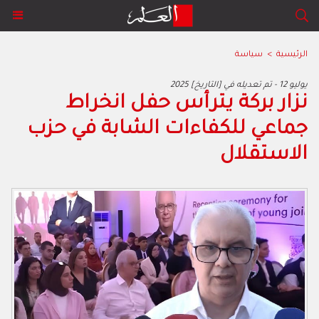
الرئيسية
>
سياسة
2025 يوليو 12 - تم تعديله في [التاريخ]
نزار بركة يترأس حفل انخراط
جماعي للكفاءات الشابة في حزب
الاستقلال