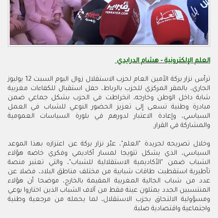
العلم الإلكترونية - هشام الدرايدي
ترأس نزار بركة الأمين العام لحزب الاستقلال زوال اليوم السبت 12 يوليوز
الجاري، بالمقر المركزي للحزب بالرباط، حفل استقبال للكفاءات مغربية
شابة داخل الوطن وخارجه، انخراطت في الحزب بشكل جماعي ضمن
مبادرة وطنية تسعى إلى تعزيز الحضور النوعي للشباب في العمل
السياسي، وإعادة الاعتبار لدورهم في بلورة السياسات العمومية
والمشاركة في القرار.
وخلال تصريحه لجريدة "العلم"، عبّر نزار بركة عن اعتزازه بهذا الموعد
السياسي، الذي يشكل تتويجا لمسار أكاديمي وفكري خاضه هؤلاء
الشباب ضمن "الأكاديمية الاستقلالية للشباب"، والتي تعتبر منصة
تأطيرية استقطبت طاقات شبابية من مختلف مناطق البلاد، فضلا عن
عدد من شباب الجالية المغربية المقيمة بالخارج، موضحا أن هؤلاء
المنتسبين الجدد يمثلون عينة فقط من آلاف الشباب الذين اختاروا بوعي
ومسؤولية الالتحاق بحزب الاستقلال، لما يحمله من مرجعية وطنية
واجتماعية واقتصادية صلبة.