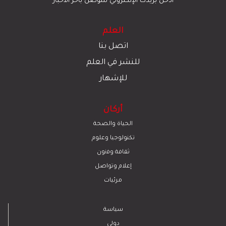
أدخل بريدك الإلكتروني للتوصل بآخر الأخبار
العلم
اتصل بنا
للنشر في العلم
للإشهار
أركان
الحياة والصحة
تكنولوجيا وعلوم
ﺛﻘﺎﻓﺔ وﻓﻧون
إعلام وتواصل
مرئيات
سياسة
دولي