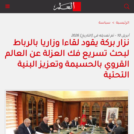
الرئيسية
>
سياسة
2026 أبريل 10 - تم تعديله في [التاريخ]
نزار بركة يقود لقاءا وزاريا بالرباط
لبحث تسريع فك العزلة عن العالم
القروي بالحسيمة وتعزيز البنية
التحتية