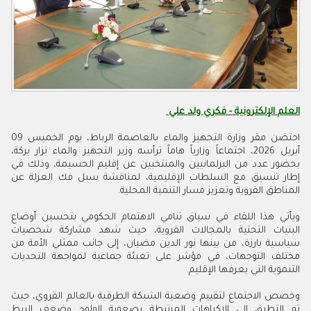
العلم الإلكترونية - فكري ولد علي
احتضن مقر وزارة التجهيز والماء بالعاصمة الرباط، يوم الخميس 09
أبريل 2026، اجتماعاً وزارياً هاماً ترأسه وزير التجهيز والماء نزار بركة،
بحضور عدد من البرلمانيين والمنتخبين عن إقليم الحسيمة، وذلك في
إطار تنسيق مع السلطات الإقليمية، لمناقشة سبل فك العزلة عن
المناطق القروية وتعزيز مسار التنمية المحلية.
ويأتي هذا اللقاء في سياق تنامي الاهتمام الحكومي بتحسين أوضاع
البنيات التحتية بالمجالات القروية، حيث شهد مشاركة شخصيات
سياسية بارزة، من بينها نور الدين مضيان، إلى جانب ممثلي الأمة من
مختلف التوجهات، في مؤشر على تعبئة جماعية لمواجهة التحديات
التنموية التي يعرفها الإقليم.
وخصص الاجتماع لتقييم وضعية الشبكة الطرقية بالعالم القروي، حيث
تم التطرق إلى الإكراهات المرتبطة بصعوبة الولوج وضعف الربط