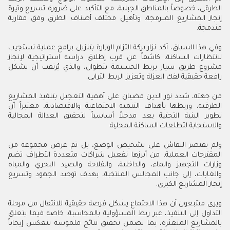
الطرقي، خصوصاً بالمناطق الجبلية، مع التأكيد على ضرورة تسريع وتيرة
إنجاز المشاريع المبرمجة، وتأهيل مختلف أصناف الطرق وفق مقاربة
مندمجة.
وفي هذا السياق، أكد نزار بركة التزام الوزارة بتنزيل برامج عملية تستجيب
لانتظارات الساكنة، كاشفاً عن قرب إطلاق دراسة استراتيجية لإنجاز
مشروع طريق سيار يربط الحسيمة بتطوان، والذي يُرتقب أن يشكل
رافعة حقيقية لفك العزلة وتعزيز الربط الترابي.
من جهته، شدد نور الدين مضيان على أهمية التعجيل بتنفيذ المشاريع
الطرقية، وربطها بأهداف التنمية الاجتماعية والاقتصادية، معتبراً أن
تطوير البنية التحتية يعد مدخلاً أساسياً لتحقيق العدالة المجالية
والاستجابة لتطلعات الساكنة المحلية.
ولم يقتصر النقاش على تشخيص الوضع، بل تم عرض مجموعة من
المقترحات العملية، من أبرزها تفعيل شراكات متعددة الأطراف تضم
وزارات التجهيز والماء، والداخلية، والفلاحة والصيد البحري والمياه
والغابات، إلى جانب المجالس المنتخبة، بهدف توحيد الجهود وتسريع
إنجاز المشاريع الكبرى.
ويرى متتبعون أن هذا الاجتماع يشكل فرصة حقيقية للانتقال من مرحلة
التداول إلى التنفيذ، عبر ربط المسؤولية بالمحاسبة، خاصة فيما يتعلق
بالمشاريع المتعثرة، بما يضمن تحقيق نتائج ملموسة تنعكس إيجاباً