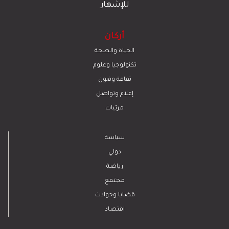
للإشهار
أركان
الحياة والصحة
تكنولوجيا وعلوم
ﺛﻘﺎﻓﺔ وﻓﻧون
إعلام وتواصل
مرئيات
سياسة
دولي
رياضة
مجتمع
قضايا وحوادث
اقتصاد