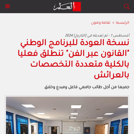
الرئيسية
>
ﺛﻘﺎﻓﺔ وﻓﻧون
2024 أغسطس 1 - تم تعديله في [التاريخ]
نسخة العودة للبرنامج الوطني
"القانون عبر الفن" تنطلق فعليا
بالكلية متعددة التخصصات
بالعرائش
جميعا من أجل طالب جامعي فاعل ومبدع وخلاق