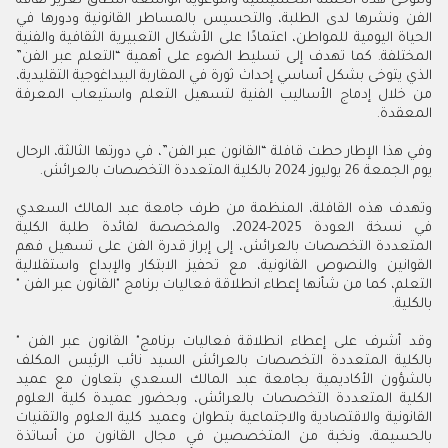
وتتوخى هذه الحملة التحسيسية والتوعوية الواسعة النطاق تعزيز ثقافة
الفن ونشرها لدى الطلبة، والتحسيس بالمساطر القانونية ودورها في
الحياة اليومية للمواطن، اعتمادًا على الأشكال التعبيرية الثقافية والفنية
المختلفة. كما تهدف إلى تسليط الضوء على أهمية “التعلم عبر الفن”
الذي يتوخى بشكل أساسي إحداث ثورة في المقاربة البيداغوجية التقليدية،
من خلال إدماج الأساليب الفنية لتسهيل التعلم واستيعاب المعرفة
المعقدة.
وفي هذا الإطار حطت قافلة “القانون عبر الفن”، في دورتها الثالثة، الرحال
يوم الجمعة 26 يوليوز 2024 بالكلية المتعددة التخصصات بالعرائش.
وتهدف هذه القافلة، المنظمة من طرف جامعة عبد المالك السعدي
في نسخة العودة 2025-2024، والمخصصة لفائدة طلبة الكلية
المتعددة التخصصات بالعرائش، إلى إبراز قدرة الفن على تسهيل فهم
القوانين والنصوص القانونية، مع تحفيز الابتكار والإبداع واستقلالية
التعلم، كما من شأنها إعطاء انطلاقة فعاليات برنامج "القانون عبر الفن "
بالكلية.
وقد أشرف على إعطاء انطلاقة فعاليات برنامج" القانون عبر الفن "
بالكلية المتعددة التخصصات بالعرائش السيد نائب الرئيس المكلف
بالشؤون الأكاديمية بجامعة عبد المالك السعدي بتعاون مع عميد
الكلية المتعددة التخصصات بالعرائش، وبحضور عميدة كلية العلوم
القانونية والاقتصادية والاجتماعية بتطوان وعميد كلية العلوم والتقنيات
بالحسيمة، ونخبة من المتخصصين في مجال القانون من أساتذة