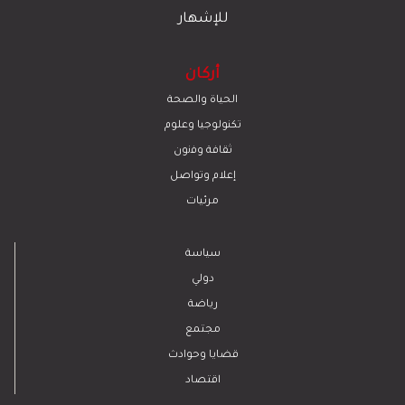
للإشهار
أركان
الحياة والصحة
تكنولوجيا وعلوم
ﺛﻘﺎﻓﺔ وﻓﻧون
إعلام وتواصل
مرئيات
سياسة
دولي
رياضة
مجتمع
قضايا وحوادث
اقتصاد