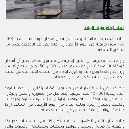
العلم الإلكترونية - الرباط
أفادت المديرية العامة للأرصاد الجوية بأن أمطارا قوية أحيانا رعدية (30 -
150 ملم) مرتقبة من اليوم الأربعاء إلى غاية بعد غد الجمعة بعدد من
مناطق المملكة.
وأوضحت المديرية، في نشرة إنذارية من مستوى يقظة أحمر، أن أمطارا
قوية أحيانا رعدية تتراوح مقاييسها ما بين 100 و 150 ملم، ستهم كلا من
ورزازات وطاطا وتارودانت وزاكورة، ابتداء من الساعة السادسة من مساء
الخميس إلى السادسة من مساء الجمعة.
وأضافت في نشرة إنذارية من مستوى يقظة برتقالي، أن أمطارا قوية
أحيانا رعدية (30 - 40 ملم) مرتقبة أيضا بكل من الصويرة وأسفي وإنزكان-
أيت ملول واشتوكة أيت باها وأكادير إداوتنان وتزنيت وشيشاوة وتارودانت
وكلميم وسيدي إفني، وذلك ابتداء من اليوم الأربعاء في الساعة ال12
والنصف زوالا إلى غاية الخميس في الخامسة صباحا.
وتابعت أن نفس الظاهرة الجوية ستهم كلا من الخميسات وخريبكة
والفقيه بن صالح وبرشيد والنواصر وسطات وبنسليمان ومديونة والدار