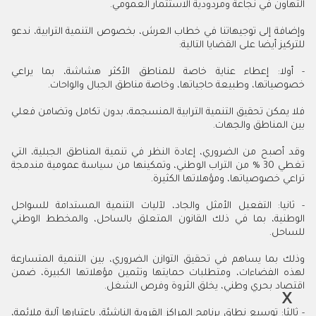
التهاون في نجاعة ومردودية الاستثمار العمومي.
وإضافة إلى توجيهاتنا في خطاب العرش، بخصوص التنمية الترابية، ندعو
للتركيز أيضا على القضايا التالية:
- أولا: إعطاء عناية خاصة للمناطق الأكثر هشاشة، بما يراعي
خصوصياتها، وطبيعة حاجياتها، وخاصة مناطق الجبال والواحات.
فلا يمكن تحقيق التنمية الترابية المنسجمة، بدون تكامل وتضامن فعلي
بين المناطق والجهات.
وقد أصبح من الضروري، إعادة النظر في تنمية المناطق الجبلية، التي
تغطي 30 % من التراب الوطني، وتمكينها من سياسة عمومية مندمجة
تراعي خصوصياتها، ومؤهلاتها الكثيرة.
- ثانيا: التفعيل الأمثل والجاد، لآليات التنمية المستدامة للسواحل
الوطنية، بما في ذلك القانون المتعلق بالساحل، والمخطط الوطني
للساحل.
وذلك بما يساهم في تحقيق التوازن الضروري، بين التنمية المتسارعة
لهذه الفضاءات، ومتطلبات حمايتها وتثمين مؤهلاتها الكبيرة، ضمن
اقتصاد بحري وطني، يخلق الثروة وفرص الشغل.
- ثالثا: توسيع نطاق برنامج المراكز القروية الناشئة، باعتبارها آلية ملائمة،