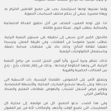
وإنما نعتبرها توجها استراتيجيا، يجب على جميع الفاعلين الالتزام به،
ورهانا مصيريا، ينبغي أن يحكم مختلف السياسات التنموية.
لذا، فإن توجه المغرب الصاعد، من أجل تحقيق العدالة الاجتماعية
والمجالية، يتطلب اليوم ، تعبئة جميع طاقاته.
فالتحول الكبير، الذي نسعى إلى تحقيقه على مستوى التنمية الترابية،
يتطلب تغييرا ملموسا في العقليات، وفي طريقة العمل، وترسيخا
حقيقيا لثقافة النتائج؛ وذلك بناء على معطيات ميدانية دقيقة،
وباستعمال التكنولوجيات الرقمية.
لذلك، ننتظر وتيرة أسرع، وأثرا أقوى للجيل الجديد من برامج التنمية
الترابية، التي وجهنا الحكومة لإعدادها ، وذلك في إطار علاقات رابح - رابح
بين المجالات الحضرية والقروية.
ويتعلق الأمر، على الخصوص، بالقضايا الرئيسية، ذات الأسبقية التي
حددناها؛ وعلى رأسها تشجيع المبادرات المحلية، والأنشطة الاقتصادية،
وتوفير فرص الشغل للشباب، والنهوض بقطاعات التعليم والصحة،
وبالتأهيل الترابي.
وفي هذا الصدد، ندعو الجميع، كل من موقعه، إلى محاربة كل
الممارسات، التي تضيع الوقت والجهد والإمكانات؛ لأنه من غير المقبول