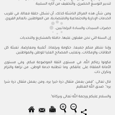
لتدبير التوسع الحضري، والتخفيف من آثاره السلبية.
ومن شأن هذه المراكز الناشئة كذلك، أن تشكل حلقة فعالة، في تقريب
الخدمات الإدارية والاجتماعية والاقتصادية، من المواطنين بالعالم القروي.
حضرات السيدات والسادة البرلمانيين،
إن السنة التي نحن مقبلون عليها، حافلة بالمشاريع والتحديات.
وإننا ننتظر منكم جميعا، حكومة وبرلمانا، أغلبية ومعارضة، تعبئة كل
الطاقات والإمكانات، وتغليب المصالح العليا للوطن والمواطنين.
فكونوا رعاكم الله، في مستوى الثقة الموضوعة فيكم، وفي مستوى
الأمانة الملقاة على عاتقكم، وما تتطلبه خدمة الوطن، من نزاهة والتزام
ونكران ذات.
قال تعالى: "فمن يعمل مثقال ذرة خيرا يره، ومن يعمل مثقال ذرة شرا
يره". صدق الله العظيم.
والسلام عليكم ورحمة الله تعالى وبركاته".