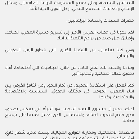
المجالس المنتخبة، وعلى جميع المستويات الترابية، إضافة إلى وسائل
الإعلام، وفعاليات المجتمع المدني، وكل القوى الحية للأمة.
حضرات السيدات والسادة البرلمانيين،
لقد دعونا في خطاب العرش الأخير، إلى تسريع مسيرة المغرب الصاعد،
وإطلاق جيل جديد من برامج التنمية الترابية.
وهي كما تعلمون، من القضايا الكبرى، التي تتجاوز الزمن الحكومي
والبرلماني.
وبلادنا والحمد لله، تفتح الباب، من خلال الديناميات التي أطلقناها، أمام
تحقيق عدالة اجتماعية ومجالية أكبر.
كما نعمل على استفادة الجميع، من ثمار النمو، ومن تكافؤ الفرص بين
أبناء المغرب الموحد، في مختلف الحقوق، السياسية والاقتصادية
والاجتماعية، وغيرها.
لذلك، نعتبر أن مستوى التنمية المحلية، هو المرآة التي تعكس بصدق،
مدى تقدم المغرب الصاعد والمتضامن، الذي نعمل جميعا على ترسيخ
مكانته.
فالعدالة الاجتماعية، ومحاربة الفوارق المجالية، ليست مجرد شعار فارغ،
أو أولوية مرحلية، قد تتراجع أهميتها حسب الظروف؛