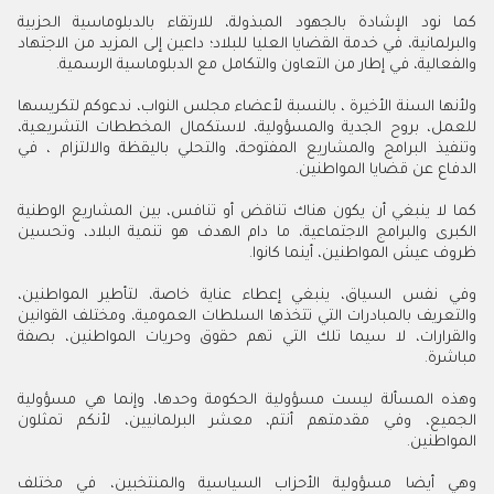
كما نود الإشادة بالجهود المبذولة، للارتقاء بالدبلوماسية الحزبية
والبرلمانية، في خدمة القضايا العليا للبلاد؛ داعين إلى المزيد من الاجتهاد
والفعالية، في إطار من التعاون والتكامل مع الدبلوماسية الرسمية.
ولأنها السنة الأخيرة ، بالنسبة لأعضاء مجلس النواب، ندعوكم لتكريسها
للعمل، بروح الجدية والمسؤولية، لاستكمال المخططات التشريعية،
وتنفيذ البرامج والمشاريع المفتوحة، والتحلي باليقظة والالتزام ، في
الدفاع عن قضايا المواطنين.
كما لا ينبغي أن يكون هناك تناقض أو تنافس، بين المشاريع الوطنية
الكبرى والبرامج الاجتماعية، ما دام الهدف هو تنمية البلاد، وتحسين
ظروف عيش المواطنين، أينما كانوا.
وفي نفس السياق، ينبغي إعطاء عناية خاصة، لتأطير المواطنين،
والتعريف بالمبادرات التي تتخذها السلطات العمومية، ومختلف القوانين
والقرارات، لا سيما تلك التي تهم حقوق وحريات المواطنين، بصفة
مباشرة.
وهذه المسألة ليست مسؤولية الحكومة وحدها، وإنما هي مسؤولية
الجميع، وفي مقدمتهم أنتم، معشر البرلمانيين، لأنكم تمثلون
المواطنين.
وهي أيضا مسؤولية الأحزاب السياسية والمنتخبين، في مختلف