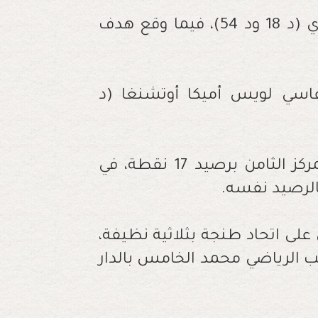
وسجل هدفي المغرب الفاسي محمد البدوي (د 18 ود 54)، فيما وقع هدف
فاسي لويس أميكا أوتشنغا (د
واحتل المغرب الفاسي ،عقب هذا الفوز، المركز الثامن برصيد 17 نقطة، في
بالرصيد نفسه.
على اتحاد طنجة بثلاثية نظيفة،
كب الرياضي محمد الخامس بالدار