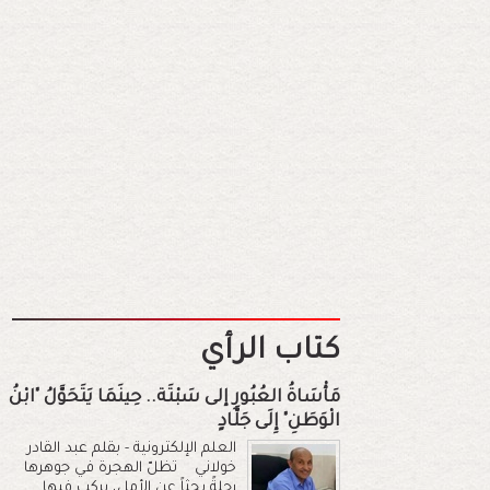
كتاب الرأي
مَأْسَاةُ العُبُورِ إلى سَبْتَة.. حِينَمَا يَتَحَوَّلُ "ابْنُ
الْوَطَنِ" إِلَى جَلَّادٍ
العلم الإلكترونية - بقلم عبد القادر
خولاني تظلّ الهجرة في جوهرها
رحلةً بحثاً عن الأمل، يركب فيها