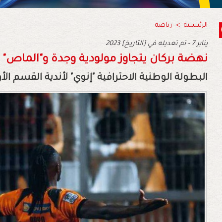
الرئيسية
>
رياضة
2023 يناير 7 - تم تعديله في [التاريخ]
نهضة بركان يتجاوز مولودية وجدة و"الماص" ي
البطولة الوطنية الاحترافية "إنوي" لأندية القسم الأول 