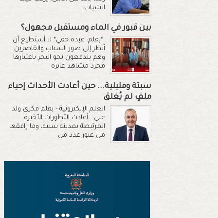
الشباب
بين قبور في الماء ومستقبل مجهول؟
*بقلم: عبده حقي* لا أستطيع أن
أنظر إلى صور الشباب والقاصرين
وهم يندفعون نحو البحر باعتبارها
مجرد مشاهد عابرة
سبتة ومليلية... حين أعادت الأحداث إحياء
ملفٍ لم يُغلق
العلم الإلكترونية - بقلم فكري ولد
علي أعادت التطورات الأخيرة
المرتبطة بمدينة سبتة، وما رافقها
من عبور عدد من