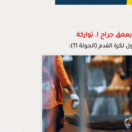
عمق جراح ا. تواركة
لكرة القدم (الجولة 11):