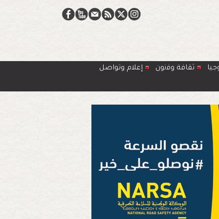
جيا
ﺛﻘﺎﻓﺔ وﻓﻧون
إعلام وتواصل