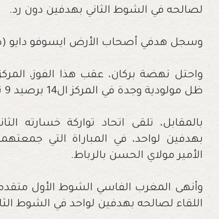
لصالحه في الشوط الثاني بهدفين دون رد.
وسجل هدفي أصحاب الأرض ايسوفو دايو (د 53) ويوسف الفحلي (د 62)
ظل مولودية وجدة في المركز ال14 برصيد 9 نقاط.
بالمقابل، تلقى اتحاد تواركة خسارته الثا
بهدفين لواحد، في المباراة التي جمعتهم
الأمير مولاي الحسن بالرباط.
وأنهى المغرب الفاسي الشوط الأول متقدم
اللقاء لصالحه بهدفين لواحد في الشوط الثان