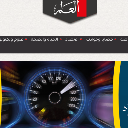
اضة
قضايا وحوادث
اﻗﺗﺻﺎد
الحياة والصحة
ﻋﻠوم وتكنولو