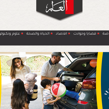
اضة
قضايا وحوادث
اﻗﺗﺻﺎد
الحياة والصحة
ﻋﻠوم وتكنولو