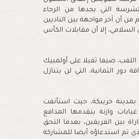
 فرصة لتعويض إخفاق الحصول
شرسة التي يجدها من الرجاء
من أن آخر مواجهة بين الناديين
السلامي، إلا أن مقابلات الكأس
للقب، ضيفا ثقيلا على أولمبيك
دور الثمانية، التي لن يتنازل
ير بمدينة خريبكة، حيث استأنفت
يابات وازنة يتقدمها المدافع
اة بين الفريقين، بعدما التحق
لذي تم استدعاؤه أيضا للمشاركة