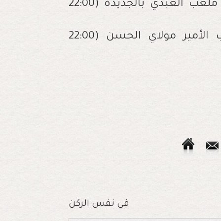
الدفاع الحسني الجديدي - شباب بنجرير / ملعب العبدي بالجديدة (22:00
الفتح الرياضي - أولمبيك آسفي / ملعب الأمير مولاي الحسن (22:00
في نفس الركن