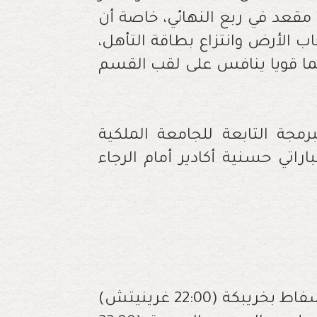
قعد في ربع النهائي، خاصة أن
ب الأرض وانتزاع بطاقة التأهل،
صما قويا ينافس على لقب القسم
رمجة التابعة للجامعة الملكية
راتي حسنية أكادير أمام الرجاء
ة (22:00 غرينيتش)