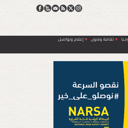
جيا
ﺛﻘﺎﻓﺔ وﻓﻧون
إعلام وتواصل