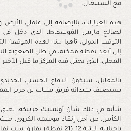
مع السينغال.
هذه الغيابات، بالإضافة إلى عاملي الأرض 
لصالح فارس الفوسفاط، الذي دخل في تد
التوقف الدولي، تأهبا منه لهذه الموقعة ا
إلى أبعد نقطة ممكنة، في ظل الصعوبة الت
المحلي، الذي يحتل فيه المركز ما قبل الأخير بـ15 نقطة
بالمقابل، سيكون الدفاع الحسني الجديدي 
يستضيف بميدانه فريق شباب بن جرير المما
شأنه في ذلك شأن أولمبيك خريبكة، يعلق 
الكأس، من أجل إنقاذ موسمه الكروي، حيث ي
باحتلاله الرتبة 12 (21 نقطة) 