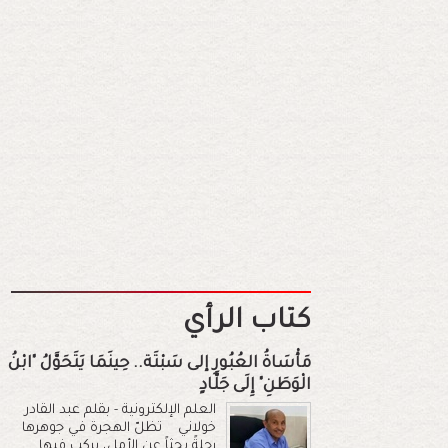
كتاب الرأي
مَأْسَاةُ العُبُورِ إلى سَبْتَة.. حِينَمَا يَتَحَوَّلُ "ابْنُ
الْوَطَنِ" إِلَى جَلَّادٍ
العلم الإلكترونية - بقلم عبد القادر
خولاني تظلّ الهجرة في جوهرها
رحلةً بحثاً عن الأمل، يركب فيها