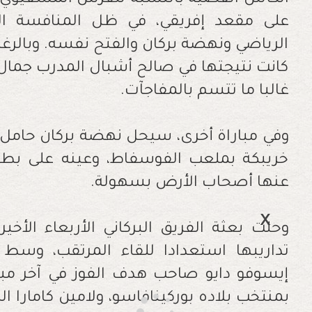
الكأس الفضية بالنسبة للقرش المسفيوي
على مقعد إفريقي، في ظل المنافسة ال
الرياضي ونهضة بركان والفتح نفسه. وبالرغم 
كانت نتيجتها في صالح أشبال المدرب جمال 
غالبا ما تتسم بالمفاجآت.
وفي مباراة أخرى، سيحل نهضة بركان حامل ا
خريبكة بملعب الفوسفاط، وعينه على بطاقة 
عنها أصحاب الأرض بسهولة.
وحلت بعثة الفريق البركاني الأربعاء الأخ
تداريبها استعدادا للقاء المرتقب، وسط غ
إيسوفو دايو صاحب هدف الفوز في آخر مبار
بمنتخب بلاده بوركينافاسو، ولامين كامارا ا