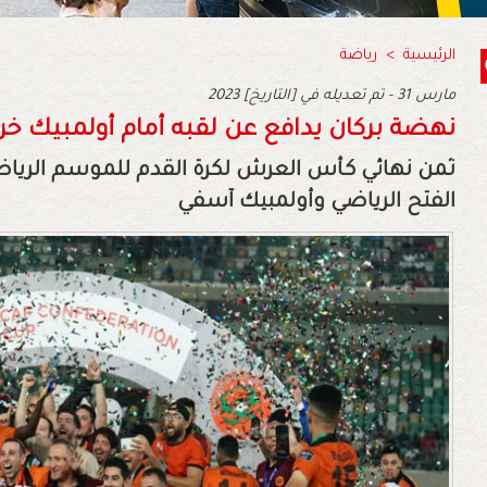
الرئيسية
>
رياضة
2023 مارس 31 - تم تعديله في [التاريخ]
نهضة بركان يدافع عن لقبه أمام أولمبيك خر
الفتح الرياضي وأولمبيك آسفي