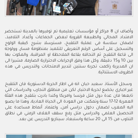
وأضاف ان 8 مراكز أو مؤسسات تعليمية تم توفيرها بالمدينة تستحضر
الامتداد المجالي والطبيعة القروية لبعض الجماعات وأعداد التلاميذ،
لضمان سلاسة في عملية التلقيح، مسترسلا بشرح كيفية الولوج
والتسجيل على أساس الرقم التعريفي للتلميذ بمنظومة مسار، وولوجه
الى قاعة التلقيح ثم التحاقه بقاعة الملاحظة او المراقبة، والمكوث بها
بين 10 و15 دقيقة، وكل هذا وفق الإجراءات الاحترازية الصارمة، مشيرا الى
ان المديرية راكمت تجربة سنتين لتدبير الامتحانات والتدريس في هذه
الظروف الاستثنائية.
وسجل الأستاذ سعيد حيان انه في اطار الحرية الدستورية فان التلقيح
غير اجباري يخضع لحرية الاختيار، لكن من منطلق التجارب والدراسات التي
تابعها فان عدة دول مثل فرنسا وامريكا وكندا بادرت بتلقيح هذه الفئة
العمرية 12-17 سنة وتمكنت من العودة الى الحياة العادية، وهذا ما يصبو
اليه المغرب لضمان دخول دراسي آمن، واعتماد أنماط مساعدة على
التحصيل العلمي والدراسي مثل رفع سقف الغلاف الزمني في نطاق
التناوب من 15 الى 20 ساعة واستبعاد سيناريو التدريس عن بعد.