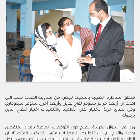
منطق تشاطره الطبيبة ياسمينة لبيض من مندوبية الصحة بسلا التي
اكدت ان أربعة مراكز ستوفر لقاح بفايزر وأربعة أخرى ستوفر سينوفارم،
وفي سياق حرية الاختيار، على التلاميذ والتلميذات اختيار اللقاح الذين
يريدونه.
وردا على سؤال لجريدة العلم حول التوقعات الخاصة باعداد الملقحين
يوميا والأيام التي ستتطلبها العملية برمتها، كشفت المتحدثة ان
الطواقم الطبية والتربوية مجندة لاستقبال المعنيين بالأمر بغض النظر