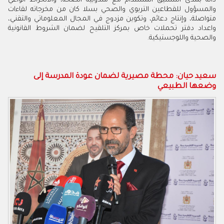
ذاته بمدى التنسيق المستدام مع مندوبية الصحة، والانخراط الواعي
والمسؤول للقطاعين التربوي والصحي بسلا كان من مخرجاته لقاءات
متواصلة، وإنتاج دعائم، وتكوين مزدوج في المجال المعلوماتي والتقني،
واعداد دفتر تحملات خاص بمركز التلقيح لضمان الشروط القانونية
والصحية واللوجستيكية.
سعيد حيان: محطة مصيرية لضمان عودة المدرسة إلى
وضعها الطبيعي