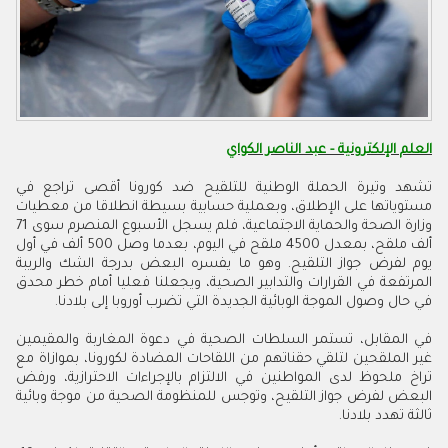
العلم الإلكترونية - عبد الناصر الكواي
تشهد وتيرة الحملة الوطنية للتلقيح ضد كورونا أقصى تراجع في
مستوياتها على الإطلاق، وبعملية حسابية بسيطة انطلاقا من معطيات
وزارة الصحة والحماية الاجتماعية، فلم يسجل الأسبوع المنصرم سوى 71
ألف ملقح، بمعدل 4500 ملقح في اليوم، بعدما وصل 500 ألف في أول
يوم لفرض جواز التلقيح. وهو ما يفسره البعض بدرجة الشك والريبة
المرتفعة في القرارات والتدابير الصحية، ويجعلنا فعليا أمام خطر محدق
في حال وصول الموجة الوبائية الجديدة التي تضرب أوروبا إلى بلادنا‪
.
في المقابل، تستمر السلطات الصحية في دعوة المغاربة والمقيمين
غير الملقحين لتلقي حقناتهم من اللقاحات المضادة لكورونا، بموازاة مع
تراخ ملحوظ لدى المواطنين في الالتزام بالإجراءات الاحترازية، ورفض
البعض لفرض جواز التلقيح، وتوجس للمنظومة الصحية من موجة وبائية
ثالثة تهدد بلادنا.