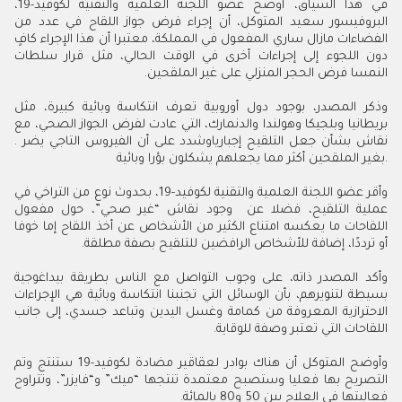
في هذا السياق، أوضح عضو اللجنة العلمية والتقنية لكوفيد-19،
البروفيسور سعيد المتوكل، أن إجراء فرض جواز اللقاح في عدد من
الفضاءات مازال ساري المفعول في المملكة، معتبرا أن هذا الإجراء كافٍ
دون اللجوء إلى إجراءات أخرى في الوقت الحالي، مثل قرار سلطات
النمسا فرض الحجر المنزلي على غير الملقحين.
وذكر المصدر، بوجود دول أوروبية تعرف انتكاسة وبائية كبيرة، مثل
بريطانيا وبلجيكا وهولندا والدنمارك، التي عادت لفرض الجواز الصحي، مع
نقاش بشأن جعل التلقيح إجباريا‪
وشدد على أن الفيروس التاجي يضر
.
بغير الملقحين أكثر مما يجعلهم يشكلون بؤرا وبائية.
‪
وأقر عضو اللجنة العلمية والتقنية لكوفيد-19، بحدوث نوع من التراخي في
عملية التلقيح، فضلا عن وجود نقاش “غير صحي”، حول مفعول
اللقاحات ما يعكسه امتناع الكثير من الأشخاص عن أخذ اللقاح إما خوفا
أو ترددًا، إضافة للأشخاص الرافضين للتلقيح بصفة مطلقة.
وأكد المصدر ذاته، على وجوب التواصل مع الناس بطريقة بيداغوجية
بسيطة لتنويرهم، بأن الوسائل التي تجنبنا انتكاسة وبائية هي الإجراءات
الاحترازية المعروفة من كمامة وغسل اليدين وتباعد جسدي، إلى جانب
اللقاحات التي تعتبر وصفة للوقاية.
وأوضح المتوكل أن هناك بوادر لعقاقير مضادة لكوفيد-19 ستنتج وتم
التصريح بها فعليا وستصبح معتمدة تنتجها “ميك” و“فايزر”، وتتراوح
فعاليتها في العلاج بين 50 و80 بالمائة.